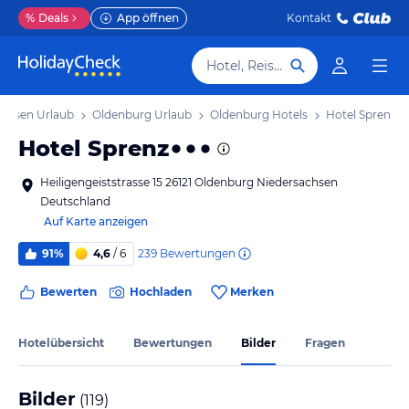
%
Deals
App öffnen
Kontakt
Hotel, Reiseziel
achsen Urlaub
Oldenburg Urlaub
Oldenburg Hotels
Hotel Sprenz
Hotel Sprenz
Heiligengeiststrasse 15 26121 Oldenburg Niedersachsen
Deutschland
Auf Karte anzeigen
239
Bewertungen
91%
4,6
/ 6
Bewerten
Hochladen
Merken
Hotelübersicht
Bewertungen
Bilder
Fragen
Bilder
(
119
)