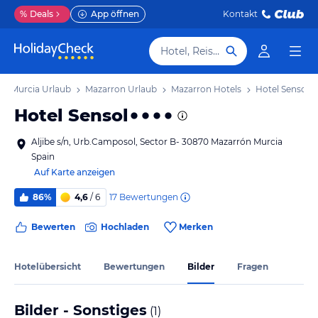
%
Deals
App öffnen
Kontakt
Hotel, Reiseziel
Murcia Urlaub
Mazarron Urlaub
Mazarron Hotels
Hotel Sensol
Hotel Sensol
Aljibe s/n, Urb.Camposol, Sector B- 30870 Mazarrón Murcia
Spain
Auf Karte anzeigen
17
Bewertungen
86%
4,6
/ 6
Bewerten
Hochladen
Merken
Hotelübersicht
Bewertungen
Bilder
Fragen
Bilder - Sonstiges
(
1
)