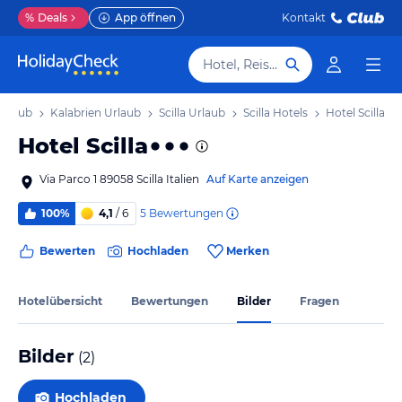
%
Deals
App öffnen
Kontakt
Hotel, Reiseziel
 Urlaub
Kalabrien Urlaub
Scilla Urlaub
Scilla Hotels
Hotel Scilla
Hotel Scilla
Via Parco 1 89058 Scilla Italien
Auf Karte anzeigen
5
Bewertungen
100%
4,1
/ 6
Bewerten
Hochladen
Merken
Hotelübersicht
Bewertungen
Bilder
Fragen
Bilder
(
2
)
Hochladen