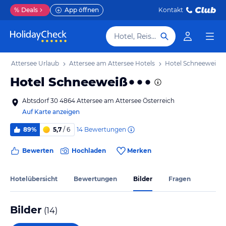
%
Deals
App öffnen
Kontakt
Hotel, Reiseziel
 am Attersee Urlaub
Attersee am Attersee Hotels
Hotel Schneeweiß
Hotel Schneeweiß
Abtsdorf 30 4864 Attersee am Attersee Österreich
Auf Karte anzeigen
14
Bewertungen
89%
5,7
/ 6
Bewerten
Hochladen
Merken
Hotelübersicht
Bewertungen
Bilder
Fragen
Bilder
(
14
)