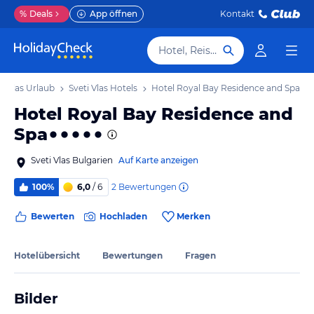
%
Deals
App öffnen
Kontakt
Hotel, Reiseziel
ti Vlas Urlaub
Sveti Vlas Hotels
Hotel Royal Bay Residence and Spa
Hotel Royal Bay Residence and
Spa
Sveti Vlas Bulgarien
Auf Karte anzeigen
2
Bewertungen
100%
6,0
/ 6
Bewerten
Hochladen
Merken
Hotelübersicht
Bewertungen
Fragen
Bilder