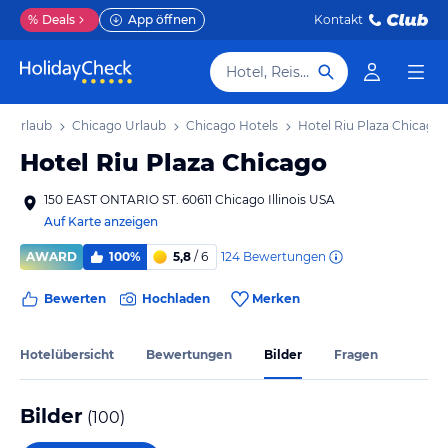
%
Deals
App öffnen
Kontakt
Hotel, Reiseziel
ois Urlaub
Chicago Urlaub
Chicago Hotels
Hotel Riu Plaza Chicago
Hotel Riu Plaza Chicago
150 EAST ONTARIO ST. 60611 Chicago Illinois USA
Auf Karte anzeigen
124
Bewertungen
AWARD
100%
5,8
/ 6
Bewerten
Hochladen
Merken
Hotelübersicht
Bewertungen
Bilder
Fragen
Bilder
(
100
)