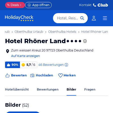
%
Deals
App öffnen
Kontakt
Hotel, Reiseziel
Urlaub
Oberthulba Urlaub
Oberthulba Hotels
Hotel Rhöner Land
Hotel Rhöner Land
Zum weissen Kreuz 20 97723 Oberthulba Deutschland
Auf Karte anzeigen
46
Bewertungen
90%
5,7
/ 6
Bewerten
Hochladen
Merken
Hotelübersicht
Bewertungen
Bilder
Fragen
Bilder
(
52
)