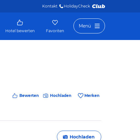
Kontakt
HolidayCheck 
Menü
Hotel bewerten
Favoriten
Bewerten
Hochladen
Merken
Hochladen