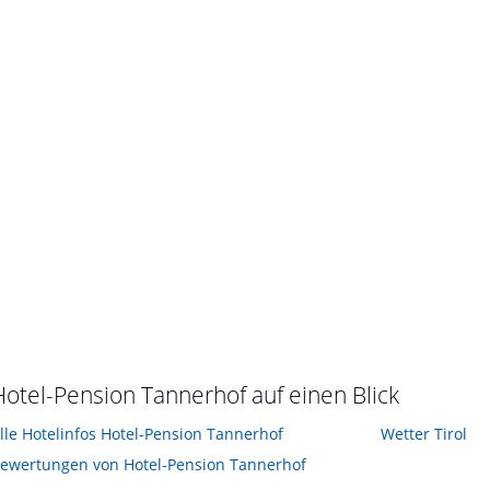
Blick von vorne
st im Juli 2011
von Michael • Verreist im Juli 2011
Hotel-Pension Tannerhof auf einen Blick
lle Hotelinfos Hotel-Pension Tannerhof
Wetter Tirol
ewertungen von Hotel-Pension Tannerhof