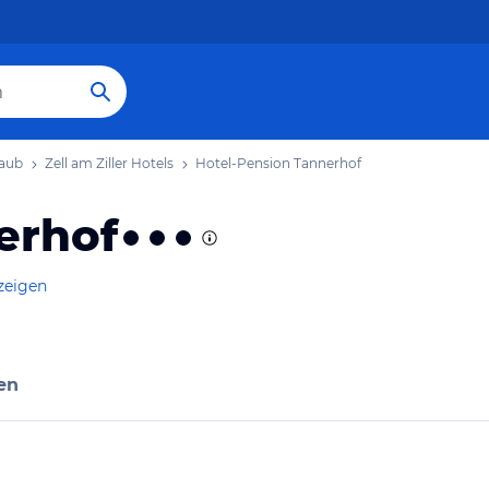
laub
Zell am Ziller Hotels
Hotel-Pension Tannerhof
erhof
zeigen
en