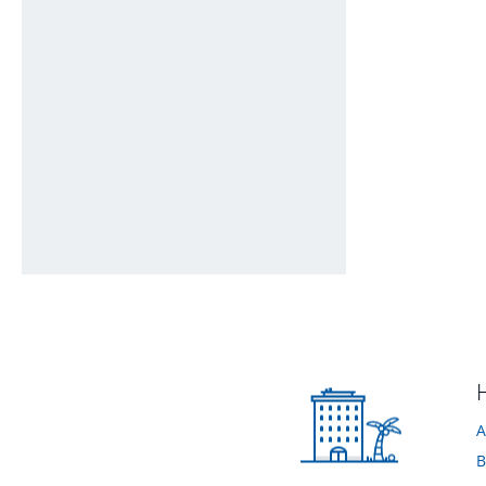
Deco-Bank
Blick von vorne
von Manfred • Verreist im September 2012
von Michael • Verrei
Eingangsbereich
von Manfred • Verreist im Juli 2010
A
B