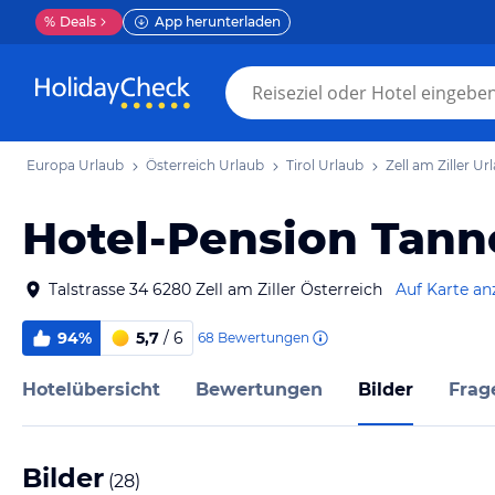
%
Deals
App herunterladen
Europa Urlaub
Österreich Urlaub
Tirol Urlaub
Zell am Ziller Ur
Hotel-Pension Tann
Talstrasse 34 6280 Zell am Ziller Österreich
Auf Karte an
94%
5,7
/ 6
68
Bewertungen
Hotelübersicht
Bewertungen
Bilder
Frag
Bilder
(
28
)