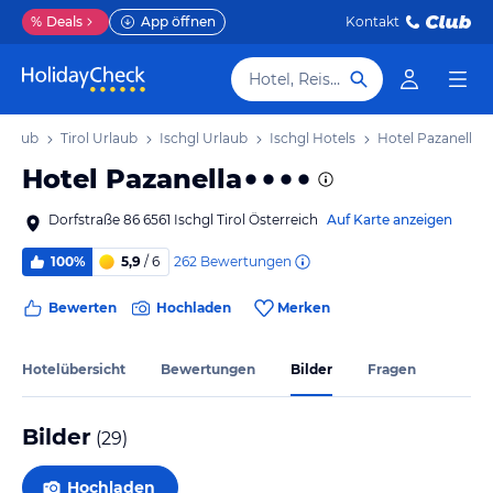
%
Deals
App öffnen
Kontakt
Hotel, Reiseziel
Urlaub
Tirol Urlaub
Ischgl Urlaub
Ischgl Hotels
Hotel Pazanella
Hotel Pazanella
Dorfstraße 86 6561 Ischgl Tirol Österreich
Auf Karte anzeigen
262
Bewertungen
100%
5,9
/ 6
Bewerten
Hochladen
Merken
Hotelübersicht
Bewertungen
Bilder
Fragen
Bilder
(
29
)
Hochladen