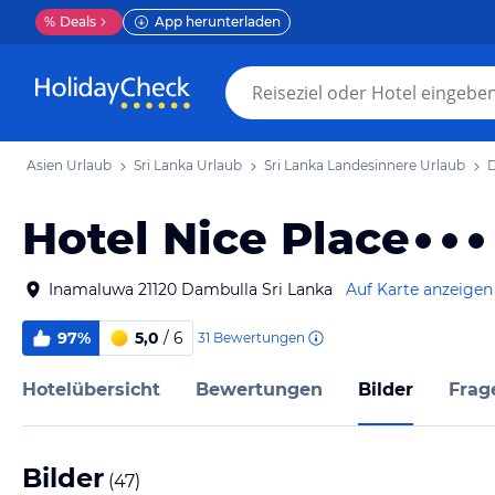
%
Deals
App herunterladen
Asien Urlaub
Sri Lanka Urlaub
Sri Lanka Landesinnere Urlaub
D
Hotel Nice Place
Inamaluwa 21120 Dambulla Sri Lanka
Auf Karte anzeigen
97%
5,0
/ 6
31
Bewertungen
Hotelübersicht
Bewertungen
Bilder
Frag
Bilder
(
47
)