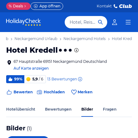
%
Deals
App öffnen
Kontakt
Hotel, Reiseziel
laub
Neckargemünd Urlaub
Neckargemünd Hotels
Hotel Kredell
Hotel Kredell
67 Hauptstraße 69151 Neckargemünd Deutschland
Auf Karte anzeigen
13
Bewertungen
99%
5,9
/ 6
Bewerten
Hochladen
Merken
Hotelübersicht
Bewertungen
Bilder
Fragen
Bilder
(
1
)