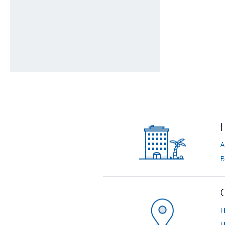
Od strony parkingu
von Aleksander • Verreist im April 2018
A
B
H
H