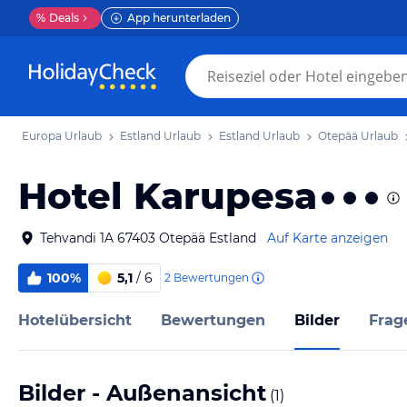
%
Deals
App herunterladen
Europa Urlaub
Estland Urlaub
Estland Urlaub
Otepää Urlaub
Hotel Karupesa
Tehvandi 1A 67403 Otepää Estland
Auf Karte anzeigen
100%
5,1
/ 6
2
Bewertungen
Hotelübersicht
Bewertungen
Bilder
Frag
Bilder - Außenansicht
(
1
)