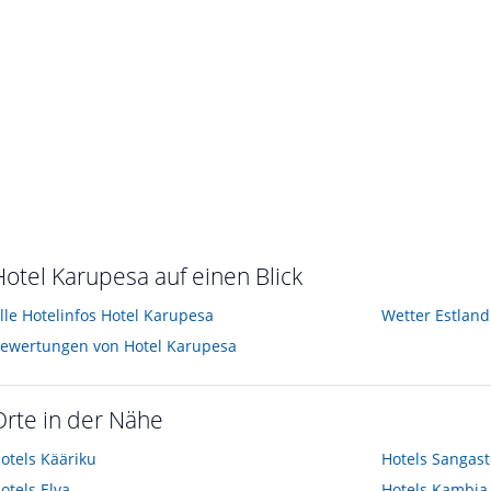
Hotel Karupesa auf einen Blick
lle Hotelinfos Hotel Karupesa
Wetter Estland
ewertungen von Hotel Karupesa
Orte in der Nähe
otels
Kääriku
Hotels
Sangast
otels
Elva
Hotels
Kambja