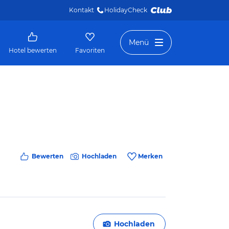
Kontakt
HolidayCheck 
Menü
Hotel bewerten
Favoriten
Bewerten
Hochladen
Merken
Hochladen