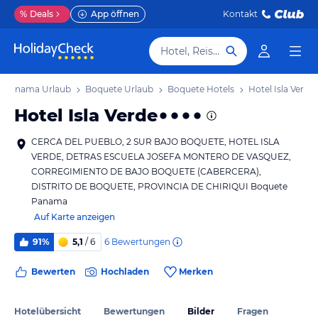
%
Deals
App öffnen
Kontakt
Hotel, Reiseziel
Panama Urlaub
Boquete Urlaub
Boquete Hotels
Hotel Isla Verde
Hotel Isla Verde
CERCA DEL PUEBLO, 2 SUR BAJO BOQUETE, HOTEL ISLA
VERDE, DETRAS ESCUELA JOSEFA MONTERO DE VASQUEZ,
CORREGIMIENTO DE BAJO BOQUETE (CABERCERA),
DISTRITO DE BOQUETE, PROVINCIA DE CHIRIQUI Boquete
Panama
Auf Karte anzeigen
6
Bewertungen
91%
5,1
/ 6
Bewerten
Hochladen
Merken
Hotelübersicht
Bewertungen
Bilder
Fragen