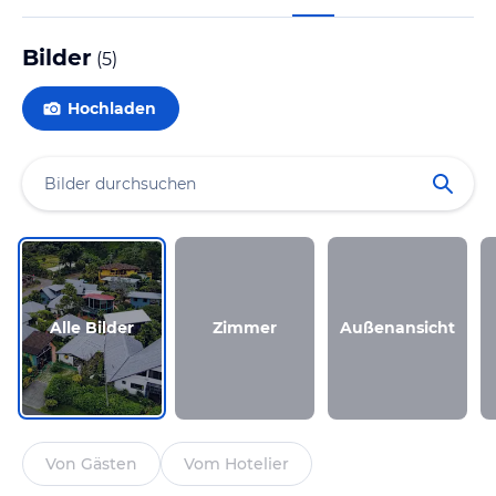
Bilder
(
5
)
Hochladen
Alle Bilder
Zimmer
Außenansicht
Von Gästen
Vom Hotelier