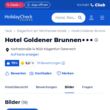
%
Deals
App öffnen
Kontakt
Hotel, Reiseziel
e Urlaub
Klagenfurt am Wörthersee Hotels
Hotel Goldener Brunnen
Hotel Goldener Brunnen
Karfreitstraße 14 9020 Klagenfurt Österreich
Auf Karte anzeigen
19
Bewertungen
79%
5,2
/ 6
Bewerten
Hochladen
Merken
Hotelübersicht
Bewertungen
Bilder
Fragen
Bilder
(
18
)