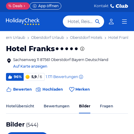
%
Deals
App öffnen
Kontakt
Hotel, Reiseziel
Bayern Urlaub
Oberstdorf Urlaub
Oberstdorf Hotels
Hotel Franks
Hotel Franks
Sachsenweg 11 87561 Oberstdorf Bayern Deutschland
Auf Karte anzeigen
1.171
Bewertungen
96%
5,9
/ 6
Bewerten
Hochladen
Merken
Hotelübersicht
Bewertungen
Bilder
Fragen
Bilder
(
544
)