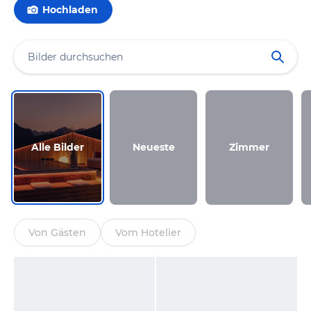
Hochladen
Alle Bilder
Neueste
Zimmer
Von Gästen
Vom Hotelier