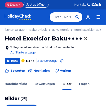
%
Deals
App öffnen
Kontakt
Hotel, Reiseziel
baidschan Urlaub
Baku Urlaub
Baku Hotels
Hotel Excelsior Baku
Hotel Excelsior Baku
2 Heydar Aliyev Avenue 0 Baku Aserbaidschan
Auf Karte anzeigen
2
Bewertungen
100%
5,8
/ 6
Bewerten
Hochladen
Merken
Hotelübersicht
Bewertungen
Bilder
Fragen
Bilder
(
25
)