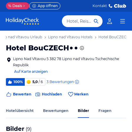
%
Deals
App öffnen
Kontakt
Hotel, Reiseziel
ipno nad Vltavou Urlaub
Lipno nad Vltavou Hotels
Hotel BouCZECH
Hotel BouCZECH
Lipno Nad Vltavou 5 382 78 Lipno nad Vltavou Tschechische
Republik
Auf Karte anzeigen
3
Bewertungen
100%
5,0
/ 6
Bewerten
Hochladen
Merken
Hotelübersicht
Bewertungen
Bilder
Fragen
Bilder
(
9
)