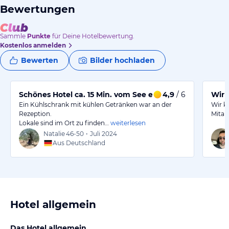
Bewertungen
Sammle
Punkte
für Deine Hotelbewertung.
Kostenlos anmelden
Bewerten
Bilder hochladen
Schönes Hotel ca. 15 Min. vom See entfernt
4,9
/ 6
Wir 
Ein Kühlschrank mit kühlen Getränken war an der
Wir k
Rezeption.
Mitar
Lokale sind im Ort zu finden…
weiterlesen
Natalie
46-50
•
Juli 2024
Aus Deutschland
Hotel allgemein
Das Hotel allgemein