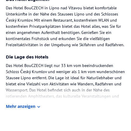
Das Hotel BouCZECH in Lipno nad Vltavou bietet komfortable
Unterkünfte in der Nähe des Stausees Lipno und des Schlosses
Český Krumlov. Mit einem Restaurant, kostenfreiem WLAN und
kostenfreien Privatparkplätzen bietet das Hotel alles, was Sie für
einen angenehmen Aufenthalt benötigen. Genießen Sie ein
kontinentales Frühstück und erkunden Sie die vielfältigen
Freizeitaktivitäten in der Umgebung wie Skifahren und Radfahren.
Die Lage des Hotels
Das Hotel BouCZECH liegt nur 33 km vom beeindruckenden
Schloss Český Krumlov und weniger als 1 km vom wunderschönen
Stausee Lipno entfernt. Die Lage ist ideal für Naturliebhaber und
bietet eine Vielzahl von Aktivitäten wie Wandern, Radfahren und
Wassersport. Das Hotel befindet sich auch in der Nähe des
rotierenden Amphitheaters, das kulturelle Veranstaltungen und
Konzerte bietet. Der nächstgelegene Flughafen ist der Flughafen
Mehr anzeigen
Linz, der sich in einer Entfernung von 67 km befindet.
Zimmer / Unterbringung im Hotel
Die Zimmer im Hotel BouCZECH sind komfortabel und bieten