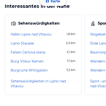
Karte
Interessantes in der Nähe
Sehenswürdigkeiten
Spor
Hafen Lipno nad Vltavou
1,8
km
Skigebiet
Lipno Stausee
2,5
km
Slide Lan
Felsen Certova stena
5,1
km
Baumwipf
Burg Vitkuv Kamen
7,1
km
Wandern
Burgruine Wittigstein
7,2
km
Wandern 
Sehenswürdigkeiten in Lipno nad
Sport- un
Vltavou
nad Vlta