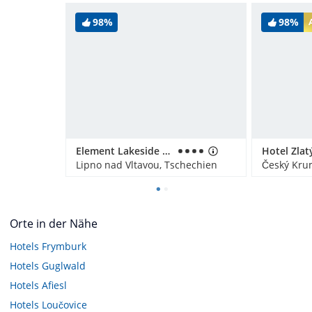
98%
98%
Element Lakeside Apartments
Hotel Zlat
Lipno nad Vltavou, Tschechien
Orte in der Nähe
Hotels
Frymburk
Hotels
Guglwald
Hotels
Afiesl
Hotels
Loučovice