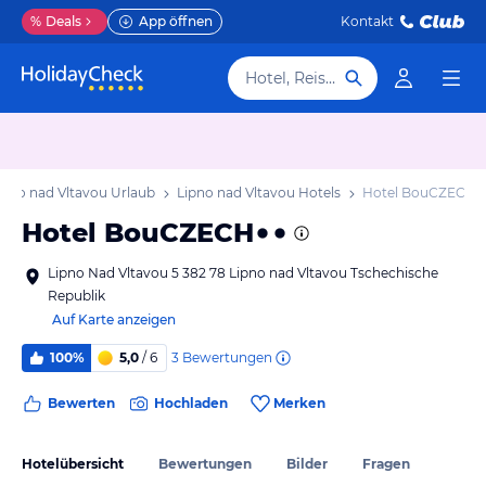
%
Deals
App öffnen
Kontakt
Hotel, Reiseziel
ipno nad Vltavou Urlaub
Lipno nad Vltavou Hotels
Hotel BouCZECH
Hotel BouCZECH
Lipno Nad Vltavou 5 382 78 Lipno nad Vltavou Tschechische
Republik
Auf Karte anzeigen
3
Bewertungen
100%
5,0
/ 6
Bewerten
Hochladen
Merken
Hotelübersicht
Bewertungen
Bilder
Fragen