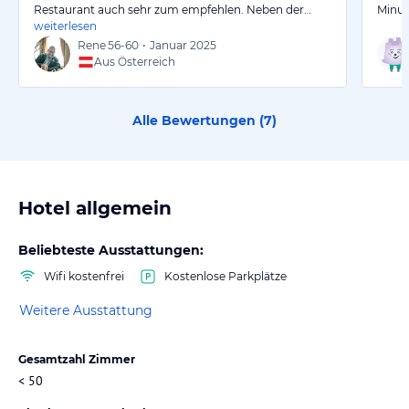
Restaurant auch sehr zum empfehlen. Neben der…
Minut
weiterlesen
Rene
56-60
•
Januar 2025
Aus Österreich
Alle Bewertungen (
7
)
Hotel allgemein
Beliebteste Ausstattungen:
Wifi kostenfrei
Kostenlose Parkplätze
Weitere Ausstattung
Gesamtzahl Zimmer
< 50