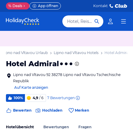
%
Deals
App öffnen
Kontakt
Hotel, Reiseziel
Lipno nad Vltavou Urlaub
Lipno nad Vltavou Hotels
Hotel Admiral
Hotel Admiral
Lipno nad Vltavou 92 38278 Lipno nad Vltavou Tschechische
Republik
Auf Karte anzeigen
7
Bewertungen
100%
4,9
/ 6
Bewerten
Hochladen
Merken
Hotelübersicht
Bewertungen
Fragen