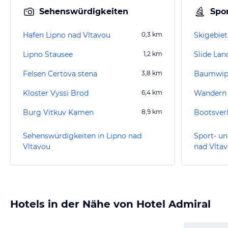
Sehenswürdigkeiten
Spor
Hafen Lipno nad Vltavou
0,3
km
Skigebiet
Lipno Stausee
1,2
km
Slide Lan
Felsen Certova stena
3,8
km
Baumwipf
Kloster Vyssi Brod
6,4
km
Wandern
Burg Vitkuv Kamen
8,9
km
Sehenswürdigkeiten in Lipno nad
Sport- un
Vltavou
nad Vlta
Hotels in der Nähe von Hotel Admiral