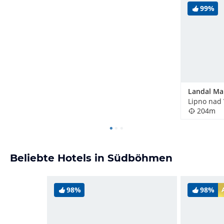
99%
Lipno nad 
204m
Beliebte Hotels in Südböhmen
98%
98%