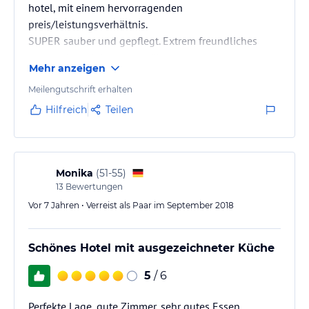
hotel, mit einem hervorragenden
preis/leistungsverhältnis.
SUPER sauber und gepflegt. Extrem freundliches
personal; und das essen :-)))
Mehr anzeigen
immer wieder sehr gerne
Meilengutschrift erhalten
Hilfreich
Teilen
Monika
(
51-55
)
13
Bewertungen
Vor 7 Jahren • Verreist als Paar im September 2018
Schönes Hotel mit ausgezeichneter Küche
5
/ 6
Perfekte Lage, gute Zimmer, sehr gutes Essen ,