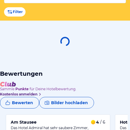
Filter
Bewertungen
Sammle
Punkte
für Deine Hotelbewertung.
Kostenlos anmelden
Bewerten
Bilder hochladen
Am Stausee
4
/ 6
Hote
Das Hotel Admiral hat sehr saubere Zimmer,
Das H