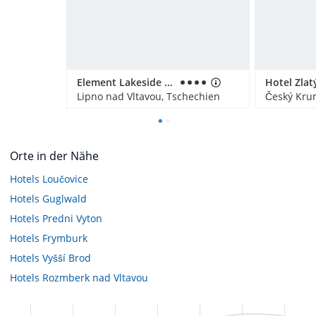
Element Lakeside Apartments
Hotel Zlat
Lipno nad Vltavou, Tschechien
Orte in der Nähe
Hotels
Loučovice
Hotels
Guglwald
Hotels
Predni Vyton
Hotels
Frymburk
Hotels
Vyšší Brod
Hotels
Rozmberk nad Vltavou