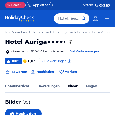
%
Deals
App öffnen
Kontakt
Hotel, Reiseziel
rlaub
Vorarlberg Urlaub
Lech Urlaub
Lech Hotels
Hotel Auriga
Hotel Auriga
Omesberg 330 6764 Lech Österreich
Auf Karte anzeigen
50
Bewertungen
100%
6,0
/ 6
Bewerten
Hochladen
Merken
Hotelübersicht
Bewertungen
Bilder
Fragen
Bilder
(
99
)
Hochladen