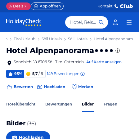
%
Deals
App öffnen
Kontakt
Hotel, Reiseziel
laub
Tirol Urlaub
Söll Urlaub
Söll Hotels
Hotel Alpenpanorama
Hotel Alpenpanorama
Sonnbichl 18 6306 Söll Tirol Österreich
Auf Karte anzeigen
149
Bewertungen
95%
5,7
/ 6
Bewerten
Hochladen
Merken
Hotelübersicht
Bewertungen
Bilder
Fragen
Bilder
(
36
)
Hochladen