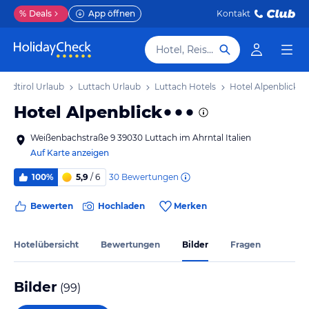
%
Deals
App öffnen
Kontakt
Hotel, Reiseziel
Südtirol Urlaub
Luttach Urlaub
Luttach Hotels
Hotel Alpenblick
Hotel Alpenblick
Weißenbachstraße 9 39030 Luttach im Ahrntal Italien
Auf Karte anzeigen
30
Bewertungen
100%
5,9
/ 6
Bewerten
Hochladen
Merken
Hotelübersicht
Bewertungen
Bilder
Fragen
Bilder
(
99
)