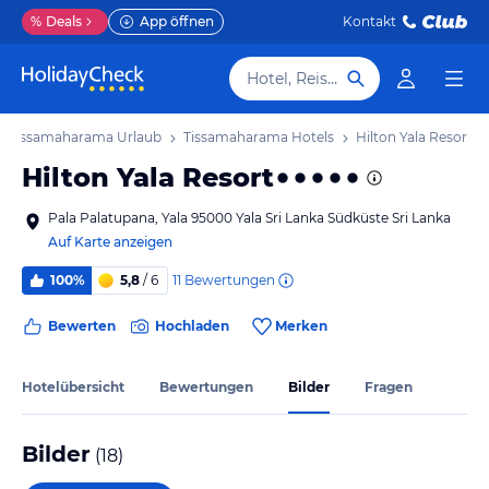
%
Deals
App öffnen
Kontakt
Hotel, Reiseziel
Tissamaharama Urlaub
Tissamaharama Hotels
Hilton Yala Resort
Hilton Yala Resort
Pala Palatupana, Yala 95000 Yala Sri Lanka Südküste Sri Lanka
Auf Karte anzeigen
11
Bewertungen
100%
5,8
/ 6
Bewerten
Hochladen
Merken
Hotelübersicht
Bewertungen
Bilder
Fragen
Bilder
(
18
)