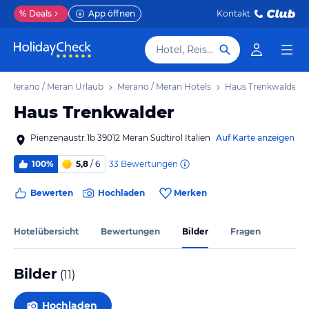
%
Deals
App öffnen
Kontakt
Hotel, Reiseziel
Merano / Meran Urlaub
Merano / Meran Hotels
Haus Trenkwalder
Haus Trenkwalder
Pienzenaustr.1b 39012 Meran Südtirol Italien
Auf Karte anzeigen
33
Bewertungen
100%
5,8
/ 6
Bewerten
Hochladen
Merken
Hotelübersicht
Bewertungen
Bilder
Fragen
Bilder
(
11
)
Hochladen