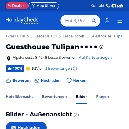
%
Deals
App öffnen
Kontakt
Hotel, Reiseziel
 Oberkrain Urlaub
Lesce Urlaub
Lesce Hotels
Guesthouse Tulipan
Guesthouse Tulipan
Alpska cesta 8 4248 Lesce Slowenien
Auf Karte anzeigen
3
Bewertungen
100%
3,7
/ 6
Bewerten
Hochladen
Merken
Hotelübersicht
Bewertungen
Bilder
Fragen
Bilder - Außenansicht
(
2
)
Hochladen