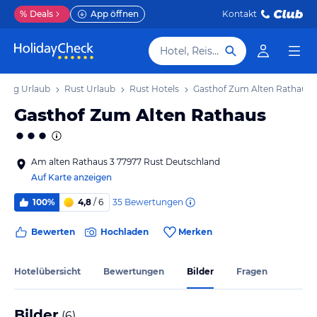
%
Deals
App öffnen
Kontakt
Hotel, Reiseziel
erg Urlaub
Rust Urlaub
Rust Hotels
Gasthof Zum Alten Rathaus
Gasthof Zum Alten Rathaus
Am alten Rathaus 3 77977 Rust Deutschland
Auf Karte anzeigen
35
Bewertungen
100%
4,8
/ 6
Bewerten
Hochladen
Merken
Hotelübersicht
Bewertungen
Bilder
Fragen
Bilder
(
6
)