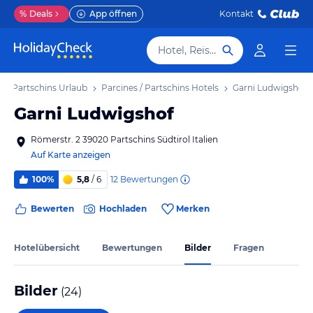
%
Deals
App öffnen
Kontakt
Hotel, Reiseziel
s / Partschins Urlaub
Parcines / Partschins Hotels
Garni Ludwigshof
Garni Ludwigshof
Römerstr. 2 39020 Partschins Südtirol Italien
Auf Karte anzeigen
12
Bewertungen
100%
5,8
/ 6
Bewerten
Hochladen
Merken
Hotelübersicht
Bewertungen
Bilder
Fragen
Bilder
(
24
)