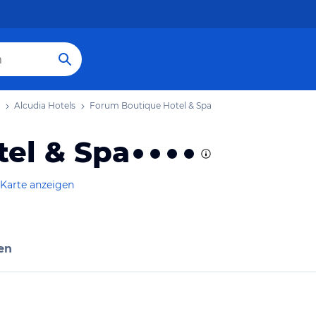
Alcudia Hotels
Forum Boutique Hotel & Spa
el & Spa
 Karte anzeigen
en