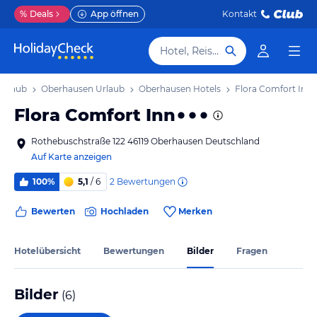
%
Deals
App öffnen
Kontakt
Hotel, Reiseziel
Urlaub
Oberhausen Urlaub
Oberhausen Hotels
Flora Comfort Inn
Flora Comfort Inn
Rothebuschstraße 122 46119 Oberhausen Deutschland
Auf Karte anzeigen
2
Bewertungen
100%
5,1
/ 6
Bewerten
Hochladen
Merken
Hotelübersicht
Bewertungen
Bilder
Fragen
Bilder
(
6
)