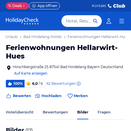
%
Deals
App öffnen
Kontakt
Hotel, Reiseziel
ang Urlaub
Bad Hindelang Hotels
Ferienwohnungen Hellarwirt-Hues
Ferienwohnungen Hellarwirt-
Hues
Hirschbergstraße 25 87541 Bad Hindelang Bayern Deutschland
Auf Karte anzeigen
62
Bewertungen
100%
6,0
/ 6
Bewerten
Hochladen
Merken
Hotelübersicht
Bewertungen
Bilder
Fragen
Bilder
(
17
)