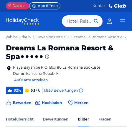
%
Deals
App öffnen
Kontakt
Hotel, Reiseziel
Bayahibe Urlaub
Bayahibe Hotels
Dreams La Romana Resort & Spa
Dreams La Romana Resort &
Spa
Playa Bayahibe P.O. Box 80 La Romana Südküste
Dominikanische Republik
Auf Karte anzeigen
1.830
Bewertungen
82%
5,1
/ 6
Bewerten
Hochladen
Merken
Hotelübersicht
Bewertungen
Bilder
Fragen