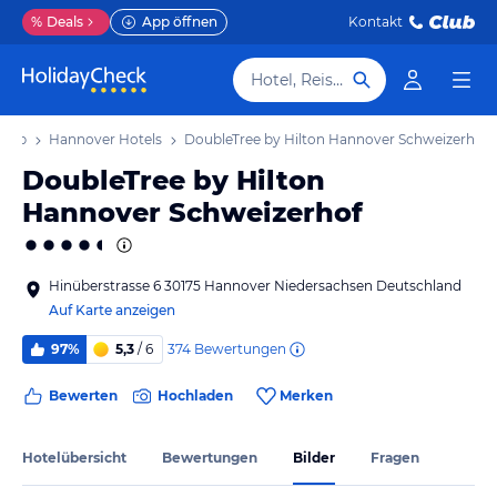
%
Deals
App öffnen
Kontakt
Hotel, Reiseziel
laub
Hannover Hotels
DoubleTree by Hilton Hannover Schweizerhof
DoubleTree by Hilton
Hannover Schweizerhof
Hinüberstrasse 6 30175 Hannover Niedersachsen Deutschland
Auf Karte anzeigen
374
Bewertungen
97%
5,3
/ 6
Bewerten
Hochladen
Merken
Hotelübersicht
Bewertungen
Bilder
Fragen