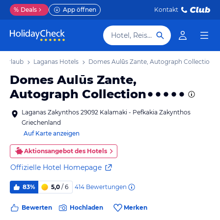
%
Deals
App öffnen
Kontakt
Hotel, Reiseziel
s Urlaub
Laganas Hotels
Domes Aulūs Zante, Autograph Collection
Domes Aulūs Zante,
Autograph Collection
Laganas Zakynthos 29092 Kalamaki - Pefkakia Zakynthos
Griechenland
Auf Karte anzeigen
Aktionsangebot des Hotels
Offizielle Hotel Homepage
414
Bewertungen
83%
5,0
/ 6
Bewerten
Hochladen
Merken