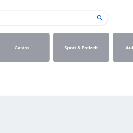
Gastro
Sport & Freizeit
Au