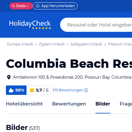
%
Deals
App herunterladen
Europa Urlaub
Zypern Urlaub
Südzypern Urlaub
Pissouri Urla
Columbia Beach Re
Ambelonon 100 & Poseidonas 200, Pissouri Bay Columbia
99%
5,7
/ 6
319
Bewertungen
Hotelübersicht
Bewertungen
Bilder
Frag
Bilder
(
537
)