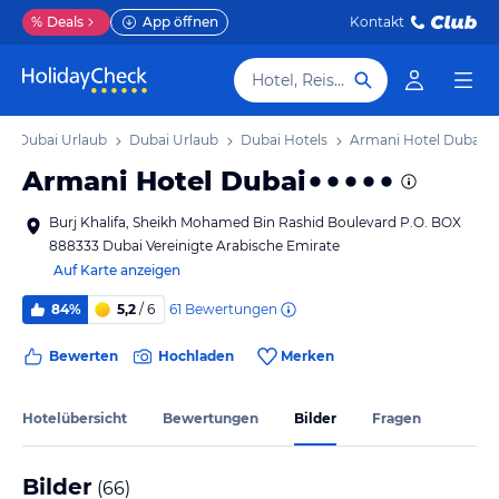
%
Deals
App öffnen
Kontakt
Hotel, Reiseziel
Dubai Urlaub
Dubai Urlaub
Dubai Hotels
Armani Hotel Dubai
Armani Hotel Dubai
Burj Khalifa, Sheikh Mohamed Bin Rashid Boulevard P.O. BOX
888333 Dubai Vereinigte Arabische Emirate
Auf Karte anzeigen
61
Bewertungen
84%
5,2
/ 6
Bewerten
Hochladen
Merken
Hotelübersicht
Bewertungen
Bilder
Fragen
Bilder
(
66
)