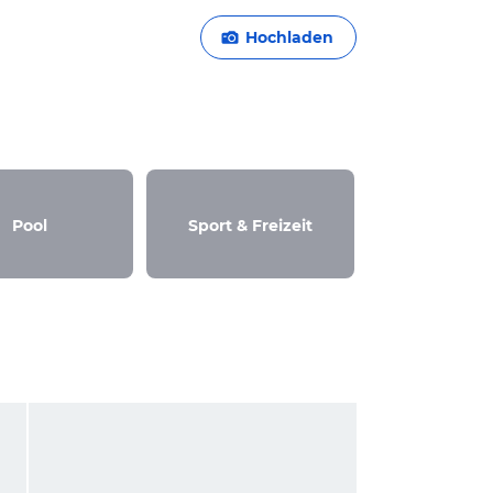
Hochladen
Pool
Sport & Freizeit
Außenans