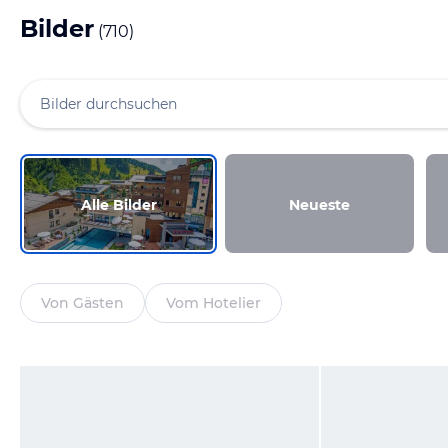
Bilder
(
710
)
Alle Bilder
Neueste
Von Gästen
Vom Hotelier