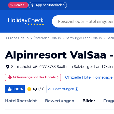
%
Deals
App herunterladen
Europa Urlaub
Österreich Urlaub
Salzburger Land Urlaub
Saal
Alpinresort ValSaa 
Schischulstraße 277 5753 Saalbach Salzburger Land Öster
Offizielle Hotel Homepage
Aktionsangebot des Hotels
100%
6,0
/ 6
791
Bewertungen
Hotelübersicht
Bewertungen
Bilder
Frag