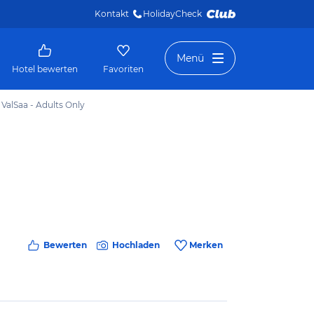
Kontakt
HolidayCheck 
Menü
Hotel bewerten
Favoriten
 ValSaa - Adults Only
Bewerten
Hochladen
Merken