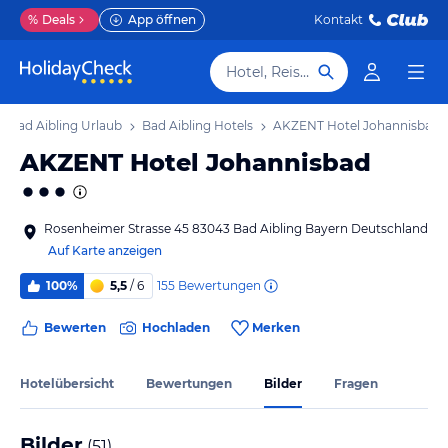
%
Deals
App öffnen
Kontakt
Hotel, Reiseziel
Bad Aibling Urlaub
Bad Aibling Hotels
AKZENT Hotel Johannisbad
AKZENT Hotel Johannisbad
Rosenheimer Strasse 45 83043 Bad Aibling Bayern Deutschland
Auf Karte anzeigen
155
Bewertungen
100%
5,5
/ 6
Bewerten
Hochladen
Merken
Hotelübersicht
Bewertungen
Bilder
Fragen
Bilder
(
51
)