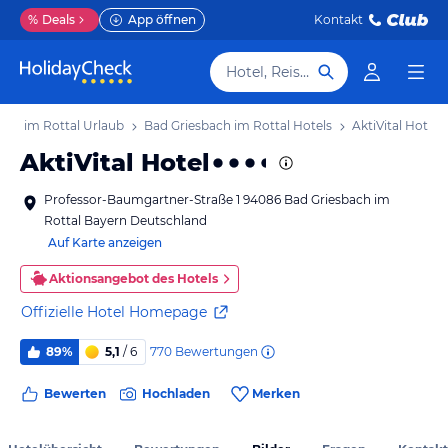
%
Deals
App öffnen
Kontakt
Hotel, Reiseziel
ach im Rottal Urlaub
Bad Griesbach im Rottal Hotels
AktiVital Hotel
AktiVital Hotel
Professor-Baumgartner-Straße 1 94086 Bad Griesbach im
Rottal Bayern Deutschland
Auf Karte anzeigen
Aktionsangebot des Hotels
Offizielle Hotel Homepage
770
Bewertungen
89%
5,1
/ 6
Bewerten
Hochladen
Merken