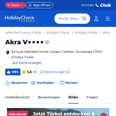
%
Deals
App öffnen
Kontakt
Hotel, Reiseziel
Türkische Riviera Urlaub
Antalya Urlaub
Antalya Hotels
Akra V
Akra V
Şirinyalı Mahallesi İsmet Gökşen Caddesi, Muratpaşa 07100
Antalya Türkei
Auf Karte anzeigen
22
Bewertungen
98%
5,6
/ 6
Bewerten
Hochladen
Merken
Hotelübersicht
Bewertungen
Bilder
Fragen