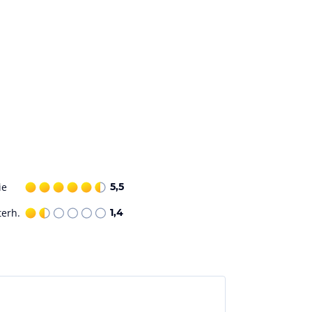
ie
5,5
terh.
1,4