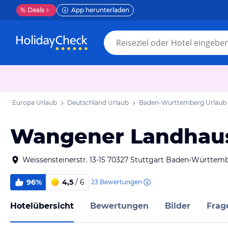
%
Deals
App herunterladen
Europa Urlaub
Deutschland Urlaub
Baden-Württemberg Urlaub
Wangener Landhaus
Weissensteinerstr. 13-15 70327 Stuttgart Baden-Württe
96%
4,5
/ 6
23
Bewertungen
Hotelübersicht
Bewertungen
Bilder
Frag