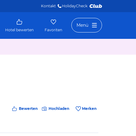
Kontakt
HolidayCheck 
Menü
Hotel bewerten
Favoriten
Bewerten
Hochladen
Merken