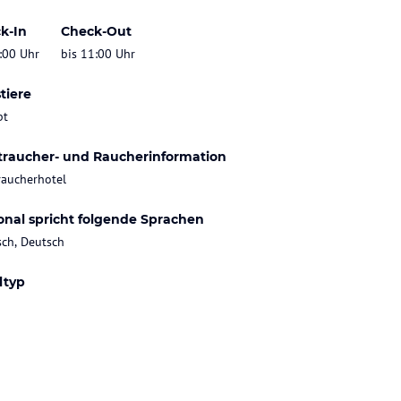
k-In
Check-Out
:00 Uhr
bis 11:00 Uhr
tiere
bt
traucher- und Raucherinformation
raucherhotel
onal spricht folgende Sprachen
sch, Deutsch
ltyp