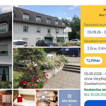
Nur 
Reisezeitrau
05.09.26 - 
Reiseteilneh
2 Erw, 0 Kin
von Expedia
Filter
05.09.2026 - 
ohne Verpfl
Zweibettzim
Kostenlos st
Bis 30.08.202
von Expedia
Alle Bilder
(
9
)