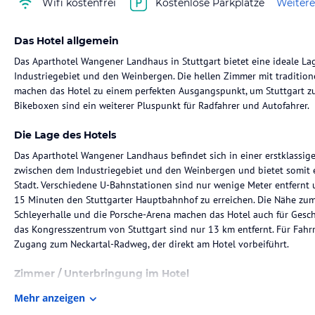
Wifi kostenfrei
Kostenlose Parkplätze
Weitere
Das Hotel allgemein
Das Aparthotel Wangener Landhaus in Stuttgart bietet eine ideale La
Industriegebiet und den Weinbergen. Die hellen Zimmer mit traditio
machen das Hotel zu einem perfekten Ausgangspunkt, um Stuttgart z
Bikeboxen sind ein weiterer Pluspunkt für Radfahrer und Autofahrer.
Die Lage des Hotels
Das Aparthotel Wangener Landhaus befindet sich in einer erstklassige
zwischen dem Industriegebiet und den Weinbergen und bietet somit 
Stadt. Verschiedene U-Bahnstationen sind nur wenige Meter entfernt
15 Minuten den Stuttgarter Hauptbahnhof zu erreichen. Die Nähe zu
Schleyerhalle und die Porsche-Arena machen das Hotel auch für Gesch
das Kongresszentrum von Stuttgart sind nur 13 km entfernt. Für Fahrr
Zugang zum Neckartal-Radweg, der direkt am Hotel vorbeiführt.
Zimmer / Unterbringung im Hotel
Die Zimmer im Aparthotel Wangener Landhaus sind hell und gemütlich 
Mehr anzeigen
Jedes Zimmer verfügt über Kabel-TV, einen Schreibtisch und ein eigen