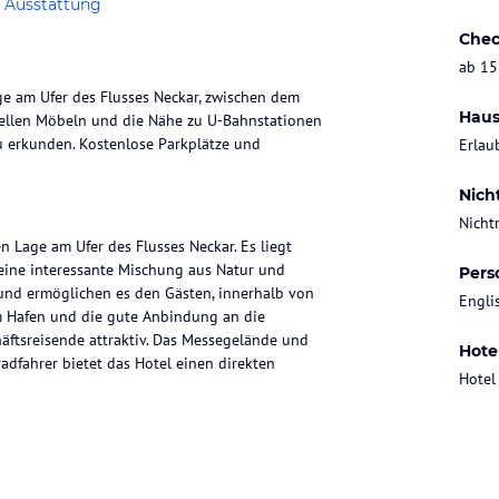
 Ausstattung
Chec
ab 15
ge am Ufer des Flusses Neckar, zwischen dem
Haus
nellen Möbeln und die Nähe zu U-Bahnstationen
u erkunden. Kostenlose Parkplätze und
Erlau
Nich
Nicht
n Lage am Ufer des Flusses Neckar. Es liegt
eine interessante Mischung aus Natur und
Pers
 und ermöglichen es den Gästen, innerhalb von
Engli
m Hafen und die gute Anbindung an die
äftsreisende attraktiv. Das Messegelände und
Hote
adfahrer bietet das Hotel einen direkten
Hotel
eingerichtet und bieten traditionelle Möbel.
es Bad mit Haartrockner. Die Zimmer bieten