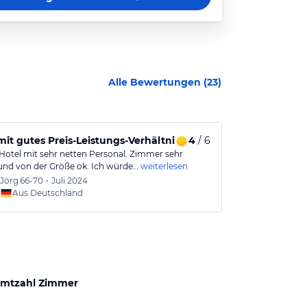
Alle Bewertungen (
23
)
mit gutes Preis-Leistungs-Verhältnis und freundlichem Perso
4
/ 6
Kleines Zimm
 Hotel mit sehr netten Personal. Zimmer sehr
Schönes kleine
und von der Größe ok. Ich würde…
weiterlesen
Kühlschrank. P
Jörg
66-70
•
Juli 2024
Carolin
Aus Deutschland
Aus
mtzahl Zimmer