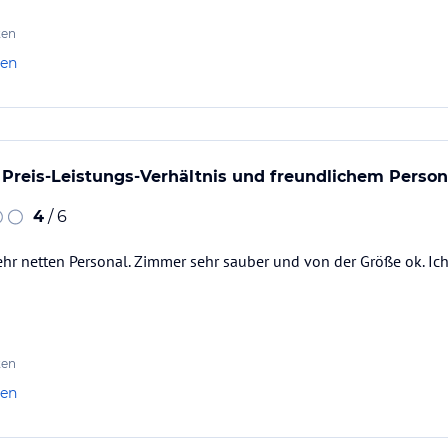
ten
len
 Preis-Leistungs-Verhältnis und freundlichem Person
4
/ 6
ehr netten Personal. Zimmer sehr sauber und von der Größe ok. Ic
ten
len