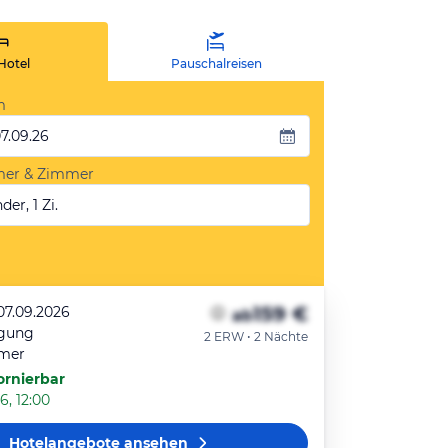
Hotel
Pauschalreisen
m
07.09.26
mer & Zimmer
der, 1 Zi.
159 €
07.09.2026
ab
egung
2 ERW • 2 Nächte
mer
ornierbar
6, 12:00
Hotelangebote
ansehen