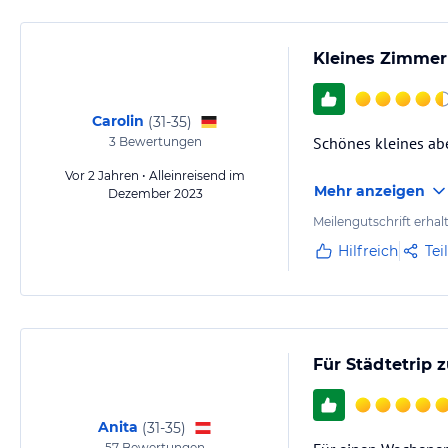
Kleines Zimmer 
Carolin
(
31-35
)
Schönes kleines abe
3
Bewertungen
Vor 2 Jahren • Alleinreisend im
Mehr anzeigen
Dezember 2023
Meilengutschrift erhal
Hilfreich
Tei
Für Städtetrip 
Anita
(
31-35
)
57
Bewertungen