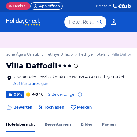
%
Deals
App öffnen
Kontakt
Hotel, Reiseziel
ürkische Ägäis Urlaub
Fethiye Urlaub
Fethiye Hotels
Villa Daffodil
Villa Daffodil
2 Karagozler Fevzi Cakmak Cad No 139 48300 Fethiye Türkei
Auf Karte anzeigen
12
Bewertungen
99%
4,8
/ 6
Bewerten
Hochladen
Merken
Hotelübersicht
Bewertungen
Bilder
Fragen