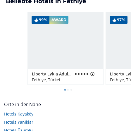
Beliebte Hotels in Fethiye
99%
97%
AWARD
Liberty Lykia Adults Only
Liberty Ly
Fethiye, Türkei
Fethiye, Tü
Orte in der Nähe
Hotels
Kayaköy
Hotels
Yaniklar
Hotels
Üzümlü