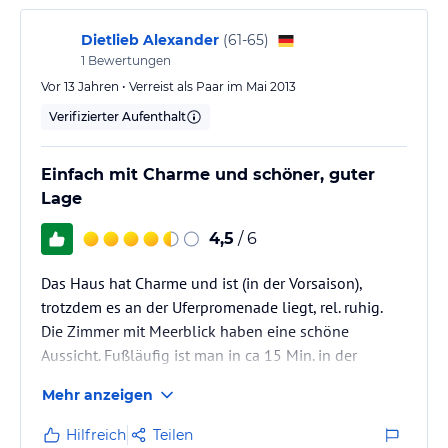
Dietlieb Alexander
(
61-65
)
1
Bewertungen
Vor 13 Jahren • Verreist als Paar im Mai 2013
Verifizierter Aufenthalt
Einfach mit Charme und schöner, guter
Lage
4,5
/ 6
Das Haus hat Charme und ist (in der Vorsaison),
trotzdem es an der Uferpromenade liegt, rel. ruhig.
Die Zimmer mit Meerblick haben eine schöne
Aussicht. Fußläufig ist man in ca 15 Min. in der
Altstadt, die Verkehrsanbindung über Dolmus ist sehr
Mehr anzeigen
unproblematisch und geht schnell. Insgesamt gute
Lage und ideal als Ausgangspunkt für div. Aktivitäten.
Hilfreich
Teilen