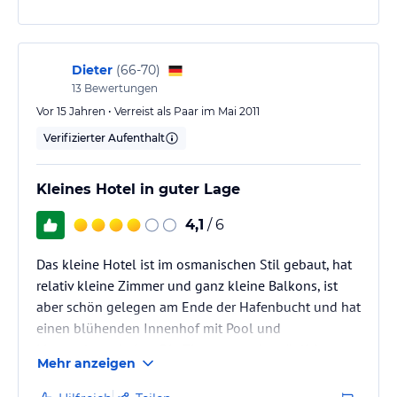
Die Zimmer sind teilweise sehr klein und recht
einfach Sehr freundliches und engagiertes Personal.
Dieter
(
66-70
)
13
Bewertungen
Vor 15 Jahren • Verreist als Paar im Mai 2011
Verifizierter Aufenthalt
Kleines Hotel in guter Lage
4,1
/ 6
Das kleine Hotel ist im osmanischen Stil gebaut, hat
relativ kleine Zimmer und ganz kleine Balkons, ist
aber schön gelegen am Ende der Hafenbucht und hat
einen blühenden Innenhof mit Pool und
Liegegelegenheiten.Die Zimmer werden täglich
Mehr anzeigen
gereinigt mit Handtuchwechsel (großes Lob an die
beiden Zimmermädchen) . Mit dem Dolmusch der