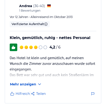
Andrea
(
36-40
)
1
Bewertungen
Vor 12 Jahren • Alleinreisend im Oktober 2013
Verifizierter Aufenthalt
Klein, gemütlich, ruhig - nettes Personal
4,2
/ 6
Das Hotel ist klein und gemütlich, auf meinen
Wunsch die Zimmer zuvor anzuschauen wurde sofort
eingegangen.
Das Bett war sehr gut und auch kein Straßenlärm im
Zimmer zu hören.
Mehr anzeigen
Will man nach Fethyie ins Zentrum laufen, benötigt
man ca. 20Minuten.
Hilfreich
Teilen