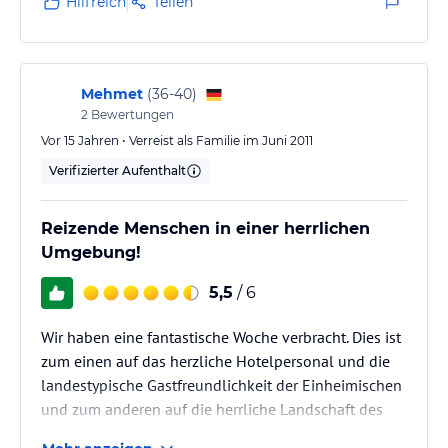
Hilfreich
Teilen
häufig und bis 24 Uhr verkehrt oder zu Fuß ist man
schnell in Fethiye. Die Altstadt mit ihren bunten
Basaren, Gewürzläden und schönen Freiluftbars und
Restaurants lädt zum verweilen ein.Von…
Mehmet
(
36-40
)
2
Bewertungen
Vor 15 Jahren • Verreist als Familie im Juni 2011
Verifizierter Aufenthalt
Reizende Menschen in einer herrlichen
Umgebung!
5,5
/ 6
Wir haben eine fantastische Woche verbracht. Dies ist
zum einen auf das herzliche Hotelpersonal und die
landestypische Gastfreundlichkeit der Einheimischen
und zum anderen auf die herrliche Landschaft des
Ortes Fethiye zurückzuführen. Das Personal und der