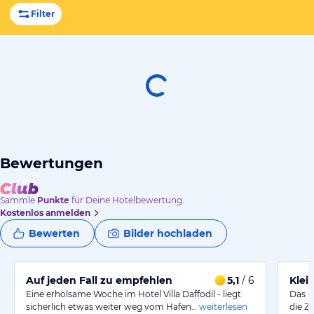
Filter
Bewertungen
Sammle
Punkte
für Deine Hotelbewertung.
Kostenlos anmelden
Bewerten
Bilder hochladen
Auf jeden Fall zu empfehlen
5,1
/ 6
Klei
Eine erholsame Woche im Hotel Villa Daffodil - liegt
Das H
sicherlich etwas weiter weg vom Hafen…
weiterlesen
die Z