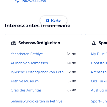
+902526149595
Karte
Interessantes in der Nähe
Sehenswürdigkeiten
Spor
Yachthafen Fethiye
1,4
km
My Blue 
Ruinen von Telmessos
1,8
km
Bootstou
Lykische Felsengräber von Fethiye
2,2
km
Prenses 
Fethiye Museum
2,3
km
Old Turki
Grab des Amyntas
2,3
km
Ausflug n
Sehenswürdigkeiten in Fethiye
Sport- un