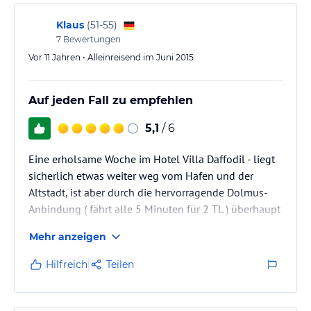
Hinweis:
Verfasst von HolidayCheck mit Hilfe von KI. Alle
Angaben ohne Gewähr. Bitte lies vor der Buchung die
Klaus
(
51-55
)
verbindlichen
Angebotsdetails
des jeweiligen Veranstalters.
7
Bewertungen
Vor 11 Jahren • Alleinreisend im Juni 2015
Auf jeden Fall zu empfehlen
5,1
/ 6
Eine erholsame Woche im Hotel Villa Daffodil - liegt
sicherlich etwas weiter weg vom Hafen und der
Altstadt, ist aber durch die hervorragende Dolmus-
Anbindung ( fährt alle 5 Minuten für 2 TL ) überhaupt
kein Problem - Fahrzeit zum Hafen ca. 5 Minuten.
Mehr anzeigen
Sauberkeit wird im Hotel sehr wichtig genommen -
alles ist gepflegt und rein - von Zimmer bis hin zum
Hilfreich
Teilen
Pool.