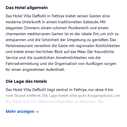
Das Hotel allgemein
Das Hotel Villa Daffodil in Fethiye bietet seinen Gästen eine
moderne Unterkunft in einem traditionellen Gebäude. Mit
eleganten Zimmern, einem schönen Poolbereich und einem
charmanten mediterranen Garten ist es der ideale Ort, um sich zu
entspannen und die Schönheit der Umgebung zu genießen. Das
Hotelrestaurant verwöhnt die Gäste mit regionalen Köstlichkeiten
und bietet einen herrlichen Blick auf das Meer. Der freundliche
Service und die zusätzlichen Annehmlichkeiten wie die
Fahrradvermietung und die Organisation von Ausflügen sorgen
für einen angenehmen Aufenthalt.
Die Lage des Hotels
Das Hotel Villa Daffodil liegt zentral in Fethiye, nur etwa 4 km
vom Strand entfernt. Die Lage bietet eine gute Ausgangsbasis, um
die Stadt und ihre Sehenswürdigkeiten zu erkunden. Der
Flughafen ist ca. 52 km entfernt und die Bushaltestelle Fevzi
Mehr anzeigen
Çakmak erreichen Sie nach nur 300 m.
Zimmer / Unterbringung im Hotel