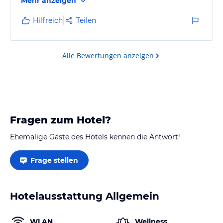
Mehr anzeigen
Hoteleigentümer (Offizier im Ruhestand) sind stets
ansprechbar und hilfsbereit. Das Hotel profitiert auch
Hilfreich
Teilen
von seiner einmaligen Lage und der grandiosen
Kulisse. Der Ort Fethiye bietet selbst und in
unmittelbarer Umgebung sehr schöne Badebuchten
Alle Bewertungen anzeigen
und…
Fragen zum Hotel?
Ehemalige Gäste des Hotels kennen die Antwort!
Frage stellen
Hotelausstattung Allgemein
WLAN
Wellness