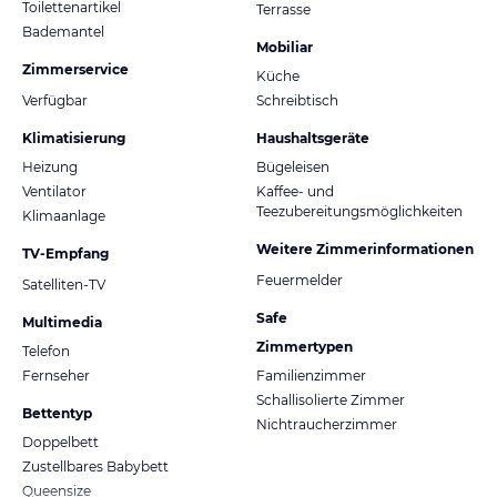
Toilettenartikel
Terrasse
Bademantel
Mobiliar
Zimmerservice
Küche
Verfügbar
Schreibtisch
Klimatisierung
Haushaltsgeräte
Heizung
Bügeleisen
Ventilator
Kaffee- und
Teezubereitungsmöglichkeiten
Klimaanlage
Weitere Zimmerinformationen
TV-Empfang
Feuermelder
Satelliten-TV
Safe
Multimedia
Zimmertypen
Telefon
Fernseher
Familienzimmer
Schallisolierte Zimmer
Bettentyp
Nichtraucherzimmer
Doppelbett
Zustellbares Babybett
Queensize