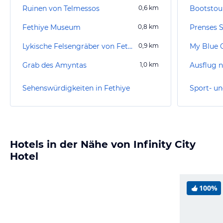
Ruinen von Telmessos
0,6
km
Bootstou
Fethiye Museum
0,8
km
Prenses 
Lykische Felsengräber von Fethiye
0,9
km
My Blue 
Grab des Amyntas
1,0
km
Ausflug n
Sehenswürdigkeiten in Fethiye
Sport- un
Hotels in der Nähe von Infinity City
Hotel
100%