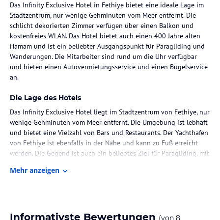
Das Infinity Exclusive Hotel in Fethiye bietet eine ideale Lage im
Stadtzentrum, nur wenige Gehminuten vom Meer entfernt. Die
schlicht dekorierten Zimmer verfügen über einen Balkon und
kostenfreies WLAN. Das Hotel bietet auch einen 400 Jahre alten
Hamam und ist ein beliebter Ausgangspunkt für Paragliding und
Wanderungen. Die Mitarbeiter sind rund um die Uhr verfügbar
und bieten einen Autovermietungsservice und einen Bügelservice
an.
Die Lage des Hotels
Das Infinity Exclusive Hotel liegt im Stadtzentrum von Fethiye, nur
wenige Gehminuten vom Meer entfernt. Die Umgebung ist lebhaft
und bietet eine Vielzahl von Bars und Restaurants. Der Yachthafen
von Fethiye ist ebenfalls in der Nähe und kann zu Fuß erreicht
werden. Die Gegend ist auch ein beliebtes Ziel für Paragliding, mit
der Möglichkeit, dieses Abenteuer nur eine 50-minütige Fahrt
Mehr anzeigen
entfernt in Babadag zu erleben. Der berühmte Lykische Weg ist
nur 17 km entfernt und der Strand von Calis ist 7 km entfernt. Der
internationale Flughafen Dalaman ist 55 km entfernt.
Zimmer / Unterbringung im Hotel
Informativste Bewertungen
(von
8