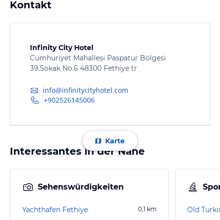
Kontakt
Infinity City Hotel
Cumhuriyet Mahallesi Paspatur Bölgesi
39.Sokak No.6 48300 Fethiye tr
info@infinitycityhotel.com
+902526145006
Karte
Interessantes in der Nähe
Sehenswürdigkeiten
Spor
Yachthafen Fethiye
0,1
km
Old Turki