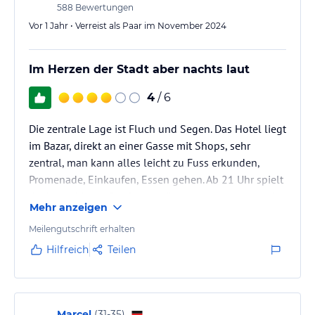
und Bügelservice. Gegen Aufpreis kann auch ein Flughafentransfer
588
Bewertungen
arrangiert werden.
Vor 1 Jahr • Verreist als Paar im November 2024
Hinweis:
Verfasst von HolidayCheck mit Hilfe von KI. Alle
Angaben ohne Gewähr. Bitte lies vor der Buchung die
Im Herzen der Stadt aber nachts laut
verbindlichen
Angebotsdetails
des jeweiligen Veranstalters.
4
/ 6
Die zentrale Lage ist Fluch und Segen. Das Hotel liegt
im Bazar, direkt an einer Gasse mit Shops, sehr
zentral, man kann alles leicht zu Fuss erkunden,
Promenade, Einkaufen, Essen gehen. Ab 21 Uhr spielt
die benachbarte Bar Popmusik extrem laut, auch mit
Mehr anzeigen
geschlossenen Fenster kann man nicht ans Schlafen
denken. Die laute Musik hört um Mitternacht auf, man
Meilengutschrift erhalten
hört aber die ganze Nacht Musik aus entfernten Bars.
Hilfreich
Teilen
Früh morgens der Muezzin ebenso lautstark ruft zum
Gebet, geschlafen haben wir nicht viel. Die Lobby ist…
Marcel
(
31-35
)