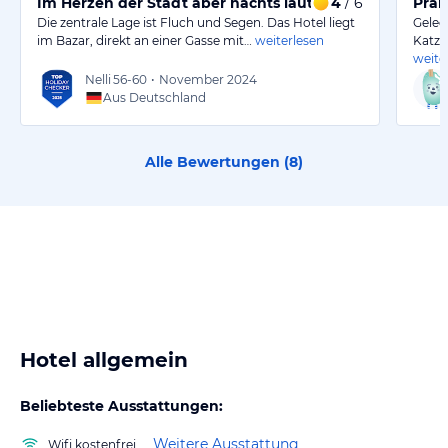
Im Herzen der Stadt aber nachts laut
4
/ 6
Prak
Die zentrale Lage ist Fluch und Segen. Das Hotel liegt
Geleg
im Bazar, direkt an einer Gasse mit…
weiterlesen
Katze
weite
Nelli
56-60
•
November 2024
Aus Deutschland
Alle Bewertungen (
8
)
Hotel allgemein
Beliebteste Ausstattungen:
Weitere Ausstattung
Wifi kostenfrei