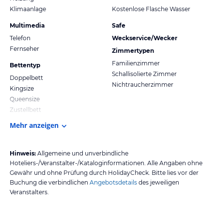
Klimaanlage
Kostenlose Flasche Wasser
Multimedia
Safe
Telefon
Weckservice/Wecker
Fernseher
Zimmertypen
Familienzimmer
Bettentyp
Schallisolierte Zimmer
Doppelbett
Nichtraucherzimmer
Kingsize
Queensize
Zustellbett
Mehr anzeigen
Hinweis:
Allgemeine und unverbindliche
Hoteliers-/Veranstalter-/Kataloginformationen. Alle Angaben ohne
Gewähr und ohne Prüfung durch HolidayCheck. Bitte lies vor der
Buchung die verbindlichen
Angebotsdetails
des jeweiligen
Veranstalters.