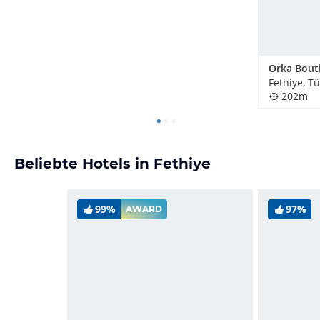
Fethiye, Tü
202m
Beliebte Hotels in Fethiye
99%
97%
AWARD