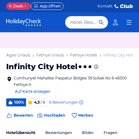
%
Deals
App öffnen
Kontakt
Hotel, Reiseziel
che Ägäis Urlaub
Fethiye Urlaub
Fethiye Hotels
Infinity City Hotel
Infinity City Hotel
Cumhuriyet Mahallesi Paspatur Bölgesi 39.Sokak No.6 48300
Fethiye tr
Auf Karte anzeigen
8
Bewertungen
100%
4,3
/ 6
Bewerten
Hochladen
Merken
Hotelübersicht
Bewertungen
Bilder
Fragen