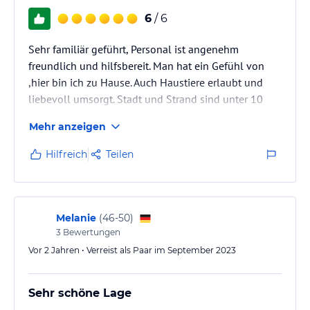
6
/ 6
Sehr familiär geführt, Personal ist angenehm
freundlich und hilfsbereit. Man hat ein Gefühl von
,hier bin ich zu Hause. Auch Haustiere erlaubt und
liebevoll umsorgt. Stadt und Strand sind unter 10
min erreichbar. Verpflegung große Auswahl und mehr
Mehr anzeigen
als reichlich. Wir kommen seit 30 Jahren gerne
hierher und freuen uns schon auf das nächste Mal.
Hilfreich
Teilen
Liebe Grüße Moni aus Potsdam
Melanie
(
46-50
)
3
Bewertungen
Vor 2 Jahren • Verreist als Paar im September 2023
Sehr schöne Lage