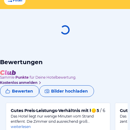
Filter
Bewertungen
Sammle
Punkte
für Deine Hotelbewertung.
Kostenlos anmelden
Bewerten
Bilder hochladen
Gutes Preis-Leistungs-Verhältnis mit hilfsbereitem Pers
5
/ 6
Gut 
Das Hotel liegt nur wenige Minuten vom Strand
Das Ho
entfernt. Die Zimmer sind ausreichend groß…
zentr
weiterlesen