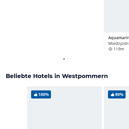
Miedzyzdro
119m
Beliebte Hotels in Westpommern
100%
80%