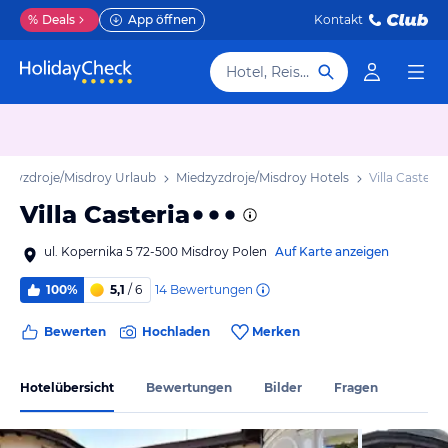
%
Deals
App öffnen
Kontakt
Hotel, Reiseziel
edzyzdroje/Misdroy Urlaub
Miedzyzdroje/Misdroy Hotels
Villa Casteria
Villa Casteria
ul. Kopernika 5 72-500 Misdroy Polen
Auf Karte anzeigen
14
Bewertungen
100%
5,1
/ 6
Bewerten
Hochladen
Merken
Hotelübersicht
Bewertungen
Bilder
Fragen