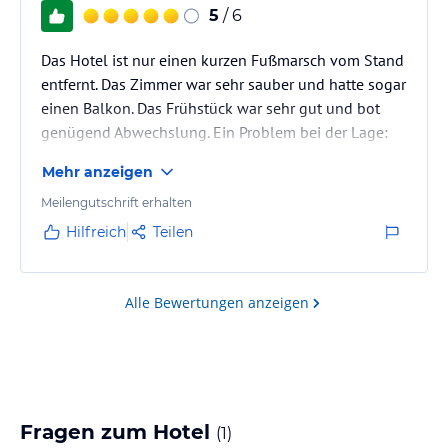
5
/ 6
Das Hotel ist nur einen kurzen Fußmarsch vom Stand
entfernt. Das Zimmer war sehr sauber und hatte sogar
einen Balkon. Das Frühstück war sehr gut und bot
genügend Abwechslung. Ein Problem bei der Lage:
wenn die Parkplätze am Hotel besetzt sind, ist es mit
Mehr anzeigen
dem Parken eine Katastrophe. Gerade am
Wochenende, wenn alle schnell mal in die Ostsee
Meilengutschrift erhalten
springen wollen.
Hilfreich
Teilen
Alle Bewertungen anzeigen
Fragen zum Hotel
(
1
)