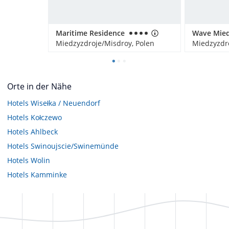
Maritime Residence
Miedzyzdroje/Misdroy, Polen
Miedzyzdro
Orte in der Nähe
Hotels
Wisełka / Neuendorf
Hotels
Kołczewo
Hotels
Ahlbeck
Hotels
Swinoujscie/Swinemünde
Hotels
Wolin
Hotels
Kamminke