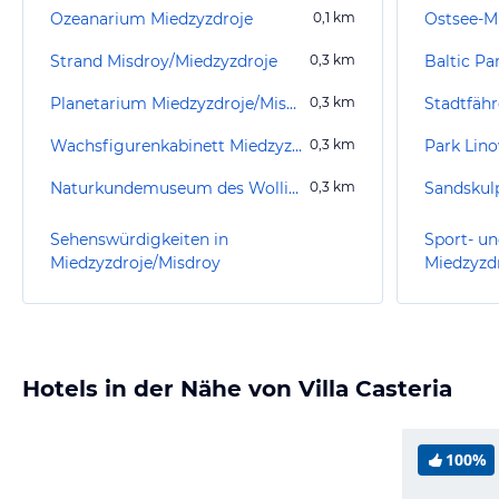
Ozeanarium Miedzyzdroje
0,1
km
Ostsee-M
Strand Misdroy/Miedzyzdroje
0,3
km
Planetarium Miedzyzdroje/Misdroy
0,3
km
Stadtfäh
Wachsfigurenkabinett Miedzyzdroje/Misdroy
0,3
km
Park Lin
Naturkundemuseum des Wolliner Nationalparks
0,3
km
Sandskulp
Sehenswürdigkeiten in
Sport- un
Miedzyzdroje/Misdroy
Miedzyzd
Hotels in der Nähe von Villa Casteria
100%