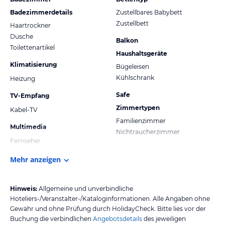
Badezimmerdetails
Zustellbares Babybett
Zustellbett
Haartrockner
Dusche
Balkon
Toilettenartikel
Haushaltsgeräte
Klimatisierung
Bügeleisen
Kühlschrank
Heizung
Safe
TV-Empfang
Zimmertypen
Kabel-TV
Familienzimmer
Multimedia
Nichtraucherzimmer
Fernseher
Mehr anzeigen
Hinweis:
Allgemeine und unverbindliche
Hoteliers-/Veranstalter-/Kataloginformationen. Alle Angaben ohne
Gewähr und ohne Prüfung durch HolidayCheck. Bitte lies vor der
Buchung die verbindlichen
Angebotsdetails
des jeweiligen