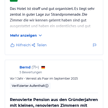
Das Hotel ist straff und gut organisiert. Es liegt sehr
zentral in guter Lage zur Strandpromenade. Die
Zimmer die wir kennen gelernt haben sind gut
ausgestattet und haben ein ordentliches und gut
begahbares Bad ( Toilette).
Mehr anzeigen
Das Frühstück ist sehr gut und hat ein tadelloses
Personal welches sehr schnell auf Nachschub und
Hilfreich
Teilen
saubere Tische achtet. Es ist immer ausreichend
Essen vorhanden. Über die Zimmerreinigung gibt es
nichts nachteiliges zu berichten.
Das Preis Leistungsverhältnis im Mai ist sehr gut.
Bernd
(
71+
)
Einen…
5
Bewertungen
Vor 1 Jahr • Verreist als Paar im September 2025
Verifizierter Aufenthalt
Renovierte Pension aus den Gründerjahren
mit kleinen, renovierten Zimmern mit