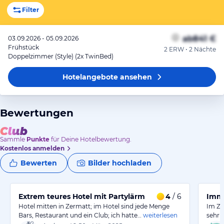
Filter
ab
841 €
03.09.2026 - 05.09.2026
Frühstück
2 ERW • 2 Nächte
Doppelzimmer (Style) (2x TwinBed)
Hotelangebote
ansehen
Bewertungen
Sammle
Punkte
für Deine Hotelbewertung.
Kostenlos anmelden
Bewerten
Bilder hochladen
Extrem teures Hotel mit Partylärm
4
/ 6
Imm
Hotel mitten in Zermatt; im Hotel sind jede Menge
Im Ze
Bars, Restaurant und ein Club; ich hatte…
weiterlesen
sehr 