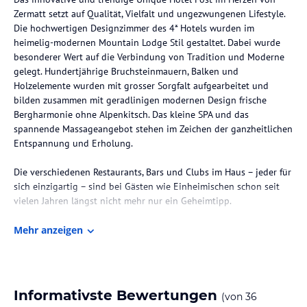
Zermatt setzt auf Qualität, Vielfalt und ungezwungenen Lifestyle.
Die hochwertigen Designzimmer des 4* Hotels wurden im
heimelig-modernen Mountain Lodge Stil gestaltet. Dabei wurde
besonderer Wert auf die Verbindung von Tradition und Moderne
gelegt. Hundertjährige Bruchsteinmauern, Balken und
Holzelemente wurden mit grosser Sorgfalt aufgearbeitet und
bilden zusammen mit geradlinigen modernen Design frische
Bergharmonie ohne Alpenkitsch. Das kleine SPA und das
spannende Massageangebot stehen im Zeichen der ganzheitlichen
Entspannung und Erholung.
Die verschiedenen Restaurants, Bars und Clubs im Haus – jeder für
sich einzigartig – sind bei Gästen wie Einheimischen schon seit
vielen Jahren längst nicht mehr nur ein Geheimtipp.
Die Lage des Hotels
Mehr anzeigen
Direkt im Herzen des autofreien Bergdorfes Zermatt, umringt von
39 4000ern und am Fusse des Matterhorns liegt das Hotel Post an
der bekannten Bahnhofstrasse, wenige Gehminuten entfernt von
den Bergbahnen und der Skibushaltestelle.
Informativste Bewertungen
(von
36