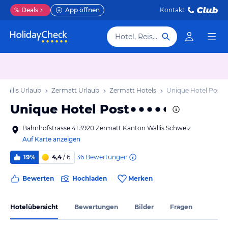
%
Deals
App öffnen
Kontakt
Hotel, Reiseziel
Wallis Urlaub
Zermatt Urlaub
Zermatt Hotels
Unique Hotel Post
Unique Hotel Post
Bahnhofstrasse 41 3920 Zermatt Kanton Wallis Schweiz
Auf Karte anzeigen
36
Bewertungen
19%
4,4
/ 6
Bewerten
Hochladen
Merken
Hotelübersicht
Bewertungen
Bilder
Fragen