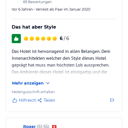
69
Bewertungen
Vor 6 Jahren • Verreist als Paar im Januar 2020
Das hat aber Style
6
/ 6
Das Hotel ist hervorragend in allen Belangen. Dem
Innenarchitekten welcher den Style dieses Hotel
geprägt hat muss man höchsten Lob aussprechen.
Das Ambiente dieses Hotel ist einzigartig und die
Mitarbeiter hervorragend. Von der sehr freundlichen
Mehr anzeigen
Begrüssung beim Check In über das tolle Zimmer im
Alpenchic-Style bis hin zu den hervorragenden
Meilengutschrift erhalten
Restaurants hat alles gepasst. Wir kommen sicher
Hilfreich
Teilen
wieder…..
Ach ja… etwas jammern auf hohem Niveau muss
doch bei meinen Bewertungen ab und an trotzdem
sein.
Roger
(
51-55
)