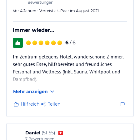
1
Bewertungen
vereinen gekonnt regionale Naturmaterialien, sandgestrahltes
Vor 4 Jahren • Verreist als Paar im August 2021
Holz, hundertjährige Bruchsteinmauern und geradliniges,
modernes Design zu einem frischen und dennoch authentischen
Bergerlebnis.
Immer wieder…
Hinweis:
Allgemeine und unverbindliche
6
/ 6
Hoteliers-/Veranstalter-/Kataloginformationen. Alle Angaben
ohne Gewähr und ohne Prüfung durch HolidayCheck. Bitte
Im Zentrum gelegens Hotel, wunderschöne Zimmer,
lies vor der Buchung die verbindlichen
Angebotsdetails
des
sehr gutes Esse, hilfsbereites und freundliches
jeweiligen Veranstalters.
Personal und Wellness (inkl. Sauna, Whirlpool und
Dampfbad).
Mehr anzeigen
Hilfreich
Teilen
Daniel
(
51-55
)
7
Bewertungen