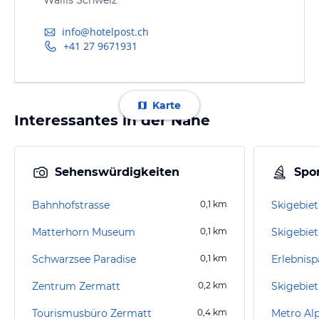
info@hotelpost.ch
+41 27 9671931
Karte
Interessantes in der Nähe
Sehenswürdigkeiten
Spor
Bahnhofstrasse
0,1
km
Skigebiet
Matterhorn Museum
0,1
km
Skigebiet
Schwarzsee Paradise
0,1
km
Erlebnisp
Zentrum Zermatt
0,2
km
Tourismusbüro Zermatt
0,4
km
Metro Al