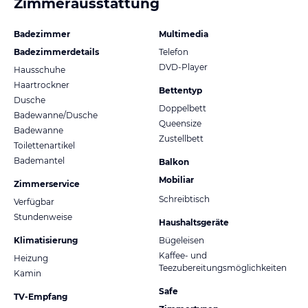
Zimmerausstattung
Badezimmer
Multimedia
Badezimmerdetails
Telefon
DVD-Player
Hausschuhe
Haartrockner
Bettentyp
Dusche
Doppelbett
Badewanne/Dusche
Queensize
Badewanne
Zustellbett
Toilettenartikel
Bademantel
Balkon
Mobiliar
Zimmerservice
Schreibtisch
Verfügbar
Stundenweise
Haushaltsgeräte
Klimatisierung
Bügeleisen
Kaffee- und
Heizung
Teezubereitungsmöglichkeiten
Kamin
Safe
TV-Empfang