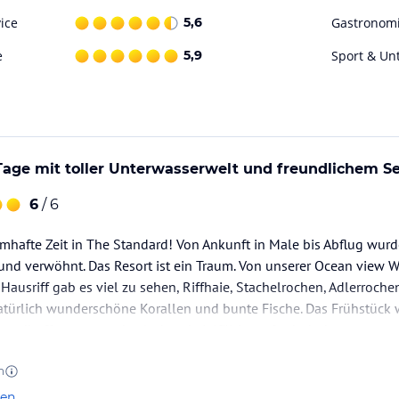
ein Kingsize-Bett, ein Tagesbett und natürlich
ice
5,6
Gastronom
e
5,9
Sport & Un
wollen, wenn Sie erst einmal in unserer 221
n eingecheckt haben. Diese beiden Villen
r bis zu sechs Personen) und sind durch eine
ss Sie viel Platz für Zweisamkeit und auch viel
 ein Tagesbett, ein teilweise offenes Badezimmer
ge mit toller Unterwasserwelt und freundlichem Se
zeit sehen können, was darunter vor sich geht.
6
/ 6
ingeschränktem Meerblick und unserem Hausriff.
umhafte Zeit in The Standard! Von Ankunft in Male bis Abflug wur
, die dieses Atoll ihr Zuhause nennen. Diese
d verwöhnt. Das Resort ist ein Traum. Von unserer Ocean view Wa
Wohnzimmer mit Theke und Esstisch. Private
Hausriff gab es viel zu sehen, Riffhaie, Stachelrochen, Adlerroc
en Schlafhängematte, oder wer auch immer sie
türlich wunderschöne Korallen und bunte Fische. Das Frühstück w
unden, die eine private Umgebung suchen, in
Abendbuffett war wechselnd und vielfältig, auf sehr hohem…
n
nde und sternklare Nächte in einer unserer
len