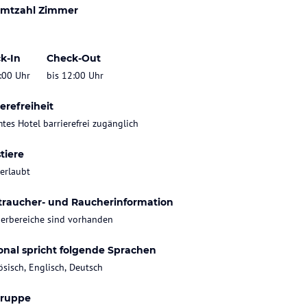
mtzahl Zimmer
k-In
Check-Out
:00 Uhr
bis 12:00 Uhr
erefreiheit
tes Hotel barrierefrei zugänglich
tiere
 erlaubt
traucher- und Raucherinformation
erbereiche sind vorhanden
onal spricht folgende Sprachen
ösisch, Englisch, Deutsch
gruppe