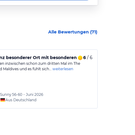
Alle Bewertungen (
71
)
chem Service.
nz besonderer Ort mit besonderen Menschen ❤️
6
/ 6
Der perfekt
en inzwischen schon zum dritten Mal im The
Wir waren Juli
d Maldives und es fühlt sich…
weiterlesen
haben uns komp
Sunny
56-60
•
Juni 2026
Matthi
Aus Deutschland
Aus