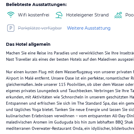
Beliebteste Ausstattungen:
Wifi kostenfrei
Hoteleigener Strand
Poo
Parkplätze verfügbar
Weitere Ausstattung
Das Hotel allgemein
Machen Sie eine Reise ins Paradies und verwirklichen Sie Ihre Inselt
Nast Traveller als eines der besten Hotels auf den Malediven ausgeze
Nur einen kurzen Flug mit dem Wasserflugzeug von unserer privaten 
Airport in Malé entfernt. Unsere Oase ist ein perfekter, romantischer
gleichermaßen. Jede unserer 115 Poolvillen, ob über dem Wasser oder 
eigenes privates Loungedeck und Tauchbecken. Verbringen Sie Ihre Tag
erkunden, mit Aktivitäten wie Schnorcheln in unserem geschützten Hau
Entspannen und erfrischen Sie sich im The Standard Spa, das ein g
und tägliches Yoga bietet. Tanken Sie neue Energie und lassen Sie sic
kulinarischen Erlebnissen verwöhnen – vom entspannten All-Day-Din
maledivischen Aromen im Guduguda bis hin zum lebhaften BBQ Shak 
mediterranen Overwater-Restaurant Onda, ein idyllischer, bilderbuch