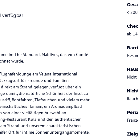
Gesa
< 200
l verfügbar
Chec
ab 14
Barri
räume im The Standard, Maldives, das von Condé
Gesam
ichnet wurde.
Haus
Flughafenlounge am Velana International
Nicht
 Rückzugsort für Freunde und Familien
direkt am Strand gelegen, verfügt über ein
Nich
e damit, die natürliche Schönheit der Insel zu
Rauch
sriff, Bootfahren, Tieftauchen und vielem mehr.
emeinschaftliches Hamam, ein Aromadampfbad
Pers
h von einer vielfältigen Auswahl an
ing-Restaurant Kula und den authentischen
Franz
am Strand und unserem charakteristischen
reifer Ort für intime Sonnenuntergangsmomente.
Ziel