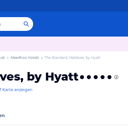
aub
Meedhoo Hotels
The Standard, Maldives, by Hyatt
ves, by Hyatt
f Karte anzeigen
en