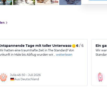
den
Entspannende Tage mit toller Unterwasserwelt und freundli
6
/ 6
Ein ga
Wir hatten eine traumhafte Zeit in The Standard! Von
Wir war
Ankunft in Male bis Abflug wurden wir…
weiterlesen
Standar
Julia
46-50
•
Juli 2026
Aus Deutschland