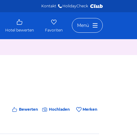
Kontakt
HolidayCheck 
Menü
Hotel bewerten
Favoriten
Bewerten
Hochladen
Merken