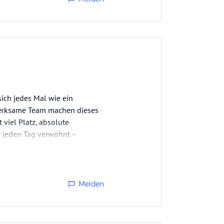
ich jedes Mal wie ein
merksame Team machen dieses
 viel Platz, absolute
r jeden Tag verwöhnt –
 Spa: Die Massagen…
Melden