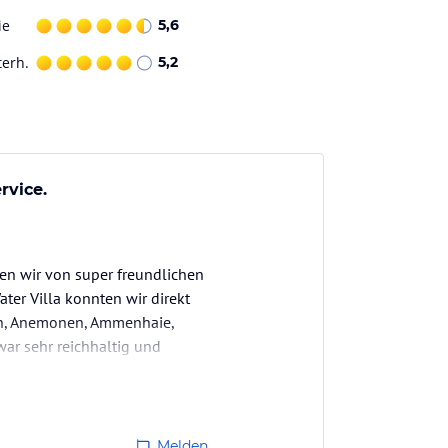
ie
5,6
terh.
5,2
rvice.
den wir von super freundlichen
ter Villa konnten wir direkt
hen, Anemonen, Ammenhaie,
ar sehr reichhaltig und
Melden