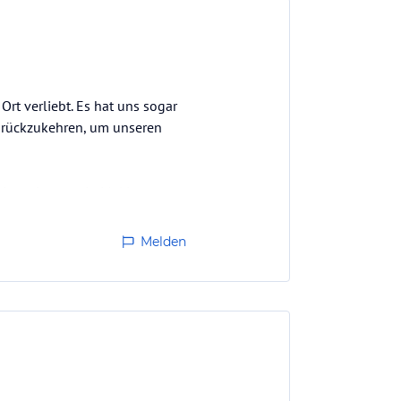
rt verliebt. Es hat uns sogar
zurückzukehren, um unseren
private Lounge in Malé
en konnten. Nach der
Melden