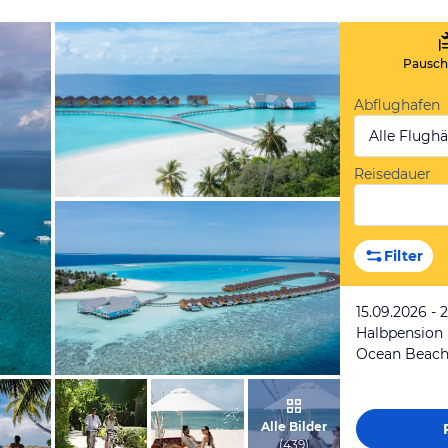
Pauscha
Abflughafen
Alle Flugh
Reisedauer
vom Hotelier, April 2021
Filter
15.09.2026 - 
Halbpension
Ocean Beach 
vom Hotelier, April 2021
Alle Bilder
(
439
)