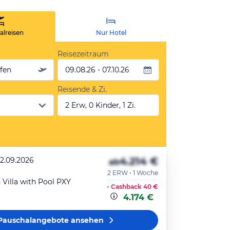
lreisen
Nur Hotel
Reisezeitraum
äfen
09.08.26 - 07.10.26
Reisende & Zi.
2 Erw, 0 Kinder, 1 Zi.
4.214 €
22.09.2026
ab
2 ERW • 1 Woche
Villa with Pool PXY
- Cashback
40 €
4.174 €
Pauschalangebote
ansehen