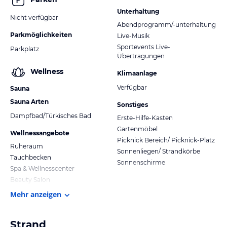
Unterhaltung
Nicht verfügbar
Abendprogramm/-unterhaltung
Parkmöglichkeiten
Live-Musik
Sportevents Live-
Parkplatz
Übertragungen
Wellness
Klimaanlage
Verfügbar
Sauna
Sauna Arten
Sonstiges
Dampfbad/Türkisches Bad
Erste-Hilfe-Kasten
Gartenmöbel
Wellnessangebote
Picknick Bereich/ Picknick-Platz
Ruheraum
Sonnenliegen/ Strandkörbe
Tauchbecken
Sonnenschirme
Spa & Wellnesscenter
Beauty Salon
Mehr anzeigen
Strand