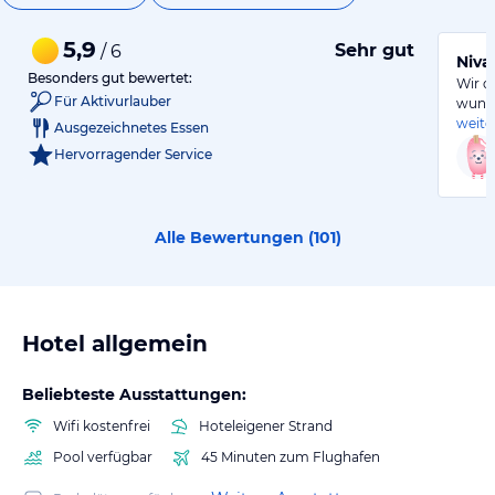
5,9
Sehr gut
/ 6
Niva
Besonders gut bewertet:
Wir d
Für Aktivurlauber
wunde
weite
Ausgezeichnetes Essen
Hervorragender Service
Alle Bewertungen (
101
)
Hotel allgemein
Beliebteste Ausstattungen:
Wifi kostenfrei
Hoteleigener Strand
Pool verfügbar
45 Minuten zum Flughafen