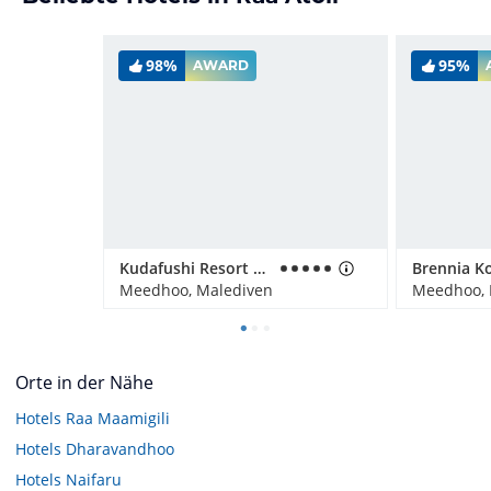
98%
95%
AWARD
Kudafushi Resort & Spa
Brennia K
Meedhoo, Malediven
Meedhoo, 
Orte in der Nähe
Hotels
Raa Maamigili
Hotels
Dharavandhoo
Hotels
Naifaru