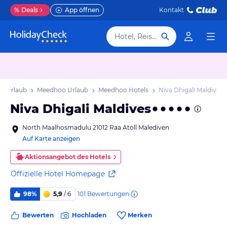
%
Deals
App öffnen
Kontakt
Hotel, Reiseziel
ll Urlaub
Meedhoo Urlaub
Meedhoo Hotels
Niva Dhigali Maldives
Niva Dhigali Maldives
North Maalhosmadulu 21012 Raa Atoll Malediven
Auf Karte anzeigen
Aktionsangebot des Hotels
Offizielle Hotel Homepage
101
Bewertungen
98%
5,9
/ 6
Bewerten
Hochladen
Merken