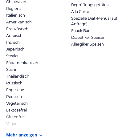
Chinesisch
Begrüßungsgetränk
Regional
A la Carte
Italienisch
Spezielle Diät-Menüs (auf
Amerikanisch
Anfrage)
Französisch
Snack Bar
Arabisch
Diabetiker Speisen
Indisch
Allergiker Speisen
Japanisch
Steaks
Südamerikanisch
Sushi
Thailändisch
Russisch
Englische
Persisch
Vegetarisch
Laktosefrei
Glutenfrei
Vegan
Mehr anzeigen