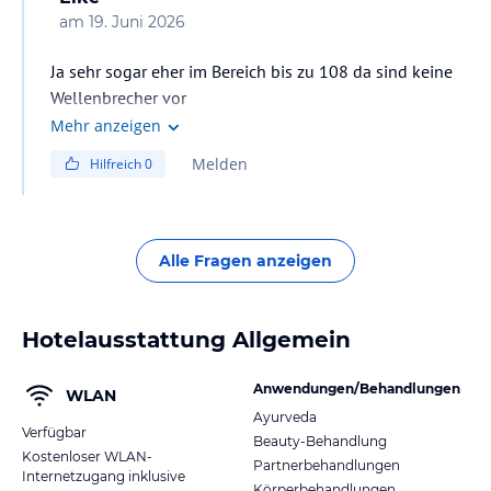
am
19. Juni 2026
Ja sehr sogar eher im Bereich bis zu 108 da sind keine
Wellenbrecher vor
Mehr anzeigen
Minibar ist auch vorhanden und wird täglich befüllt
Melden
Hilfreich
0
wenn der Room Box merkt was man gerne hat dann
wird eher dies mehr aufgefüllt 😉
Alle Fragen anzeigen
Hotelausstattung Allgemein
Anwendungen/Behandlungen
WLAN
Ayurveda
Verfügbar
Beauty-Behandlung
Kostenloser WLAN-
Partnerbehandlungen
Internetzugang inklusive
Körperbehandlungen