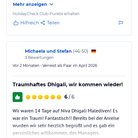
unvergessliches Open-Air-Erlebnis.
Mehr anzeigen
frequentiert sein. Hausriff ist gut, v.a. an den
Inselenden (Haalibar, East Bar); in der Mitte oft eher
HolidayCheck Club-Punkte erhalten
Familienaktivitäten
sandig.
Kids Club: Ein technologiefreier Bereich für Kinder von 4–12
Hilfreich
Teilen
Jahren mit Bastelangeboten, Geschichten und Spielmöglichkeiten
im Freien.
Babysitting-Service: Betreute Kinderbetreuung für Kinder im Alter
von 2–12 Jahren – damit Eltern entspannen können.
Michaela und Stefan
(
46-50
)
3
Bewertungen
Ausflüge & Erlebnisse
Vor 2 Monaten • Verreist als Paar im April 2026
Glasboden-Bootstour: Erkunden Sie das Hausriff, ohne nass zu
werden.
Delfin- & Sonnenuntergangsfahrten: Begeben Sie sich auf
Traumhaftes Dhigali, wir kommen wieder!
unvergessliche Fahrten, um Delfine und traumhafte
Sonnenuntergänge zu erleben.
6
/ 6
Angelausflüge & Sandbank-Picknicks: Erleben Sie traditionelles
Angeln oder genießen Sie ein Picknick auf einer abgelegenen
Wir waren 14 Tage auf Niva Dhigali Malediven! Es
Sandbank.
war ein Traum! Fantastisch!! Bereits bei der Anreise
wurden wir sehr herzlich begrüßt und es gab ein
Sonstige Einrichtungen und Services
persönliches willkommen, des Managers.
Rezeption rund um die Uhr