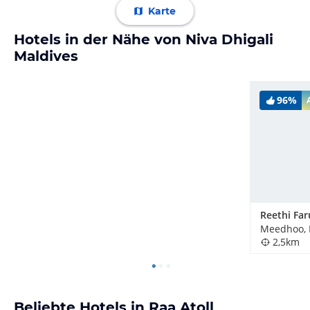
Karte
Hotels in der Nähe von Niva Dhigali
Maldives
96%
Reethi Far
Meedhoo, 
2,5km
Beliebte Hotels in Raa Atoll