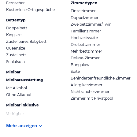
Fernseher
Zimmertypen
Kostenlose Ortsgespräche
Einzelzimmer
Doppelzimmer
Bettentyp
Zweibettzimmer/Twin
Doppelbett
Familienzimmer
Kingsize
Hochzeitssuite
Zustellbares Babybett
Dreibettzimmer
Queensize
Mehrbettzimmer
Zustellbett
Deluxe-Zimmer
Schlafsofa
Bungalow
Suite
Minibar
Behindertenfreundliche Zimmer
Minibarausstattung
Allergikerzimmer
Mit Alkohol
Nichtraucherzimmer
Ohne Alkohol
Zimmer mit Privatpool
Minibar inklusive
Verfügbar
Mehr anzeigen