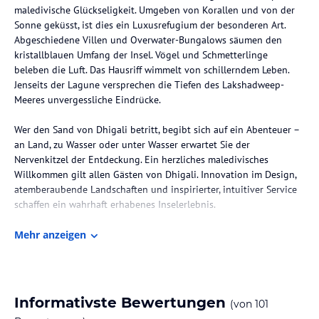
maledivische Glückseligkeit. Umgeben von Korallen und von der
Sonne geküsst, ist dies ein Luxusrefugium der besonderen Art.
Abgeschiedene Villen und Overwater-Bungalows säumen den
kristallblauen Umfang der Insel. Vögel und Schmetterlinge
beleben die Luft. Das Hausriff wimmelt von schillerndem Leben.
Jenseits der Lagune versprechen die Tiefen des Lakshadweep-
Meeres unvergessliche Eindrücke.
Wer den Sand von Dhigali betritt, begibt sich auf ein Abenteuer –
an Land, zu Wasser oder unter Wasser erwartet Sie der
Nervenkitzel der Entdeckung. Ein herzliches maledivisches
Willkommen gilt allen Gästen von Dhigali. Innovation im Design,
atemberaubende Landschaften und inspirierter, intuitiver Service
schaffen ein wahrhaft erhabenes Inselerlebnis.
Dhigali Maldives – A Premium All-Inclusive Resort liegt inmitten
Mehr anzeigen
eines großen Hausriffs, jenseits der Lagune. Gelegen im Raa-Atoll,
bringt Dhigali modernes, minimalistisches Design in eine
wunderbar abgelegene Region der Malediven.
Informativste Bewertungen
(von
101
Das Resort ist in nur 45 Minuten mit dem Wasserflugzeug vom