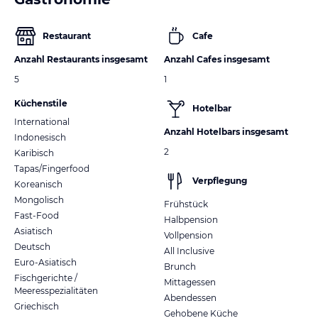
Restaurant
Cafe
Anzahl Restaurants insgesamt
Anzahl Cafes insgesamt
5
1
Küchenstile
Hotelbar
International
Anzahl Hotelbars insgesamt
Indonesisch
2
Karibisch
Tapas/Fingerfood
Verpflegung
Koreanisch
Mongolisch
Frühstück
Fast-Food
Halbpension
Asiatisch
Vollpension
Deutsch
All Inclusive
Euro-Asiatisch
Brunch
Fischgerichte /
Mittagessen
Meeresspezialitäten
Abendessen
Griechisch
Gehobene Küche