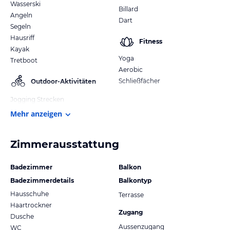
Wasserski
Billard
Angeln
Dart
Segeln
Hausriff
Fitness
Kayak
Yoga
Tretboot
Aerobic
Schließfächer
Outdoor-Aktivitäten
Jogging Strecken
Mehr anzeigen
Zimmerausstattung
Badezimmer
Balkon
Badezimmerdetails
Balkontyp
Hausschuhe
Terrasse
Haartrockner
Zugang
Dusche
Aussenzugang
WC