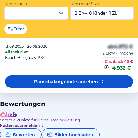
Reisedauer
Reisende & Zi.
2 Erw, 0 Kinder, 1 Zi.
Filter
ab
4.972 €
13.09.2026 - 20.09.2026
All Inclusive
2 ERW • 1 Woche
Beach Bungalow PXY
- Cashback
40 €
4.932 €
Pauschalangebote
ansehen
Bewertungen
Sammle
Punkte
für Deine Hotelbewertung.
Kostenlos anmelden
Bewerten
Bilder hochladen