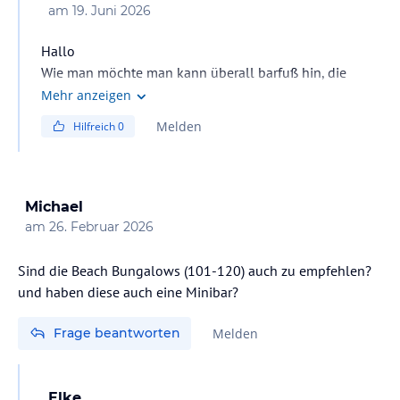
am
19. Juni 2026
Hallo
Wie man möchte man kann überall barfuß hin, die
meisten ziehen aber im Restaurant Flip flop an
Mehr anzeigen
Melden
Hilfreich
0
Ja ein sehr schönes, sehr nahe am Strand und
umschließt die Insel
Nein gar nicht, von bis angezogen aber schon eher
Michael
schöner
am
26. Februar 2026
Sind die Beach Bungalows (101-120) auch zu empfehlen?
und haben diese auch eine Minibar?
Frage beantworten
Melden
Elke