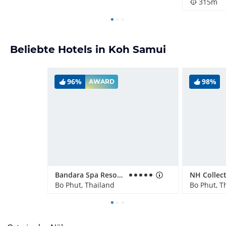
315m
Beliebte Hotels in Koh Samui
96%
98%
AWARD
Bandara Spa Resort & Pool Villas, Samui
Bo Phut, Thailand
Bo Phut, T