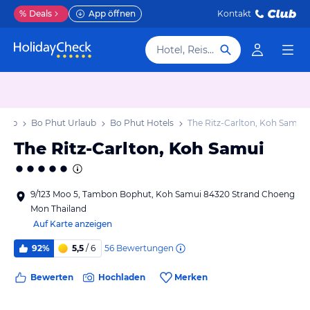
%
Deals
App öffnen
Kontakt
Hotel, Reiseziel
laub
Bo Phut Urlaub
Bo Phut Hotels
The Ritz-Carlton, Koh Samui
The Ritz-Carlton, Koh Samui
9/123 Moo 5, Tambon Bophut, Koh Samui 84320 Strand Choeng
Mon Thailand
Auf Karte anzeigen
56
Bewertungen
92%
5,5
/ 6
Bewerten
Hochladen
Merken