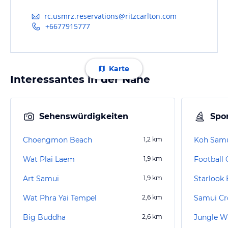
rc.usmrz.reservations@ritzcarlton.com
+6677915777
Karte
Interessantes in der Nähe
Sehenswürdigkeiten
Spor
Choengmon Beach
1,2
km
Koh Samui
Wat Plai Laem
1,9
km
Football 
Art Samui
1,9
km
Starlook 
Wat Phra Yai Tempel
2,6
km
Samui Cr
Big Buddha
2,6
km
Jungle W