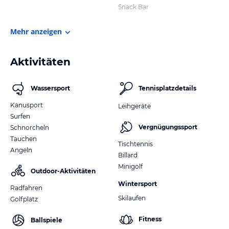
Snack Bar
Mehr anzeigen
Aktivitäten
Wassersport
Tennisplatzdetails
Kanusport
Leihgeräte
Surfen
Vergnügungssport
Schnorcheln
Tauchen
Tischtennis
Angeln
Billard
Minigolf
Outdoor-Aktivitäten
Wintersport
Radfahren
Skilaufen
Golfplatz
Fitness
Ballspiele