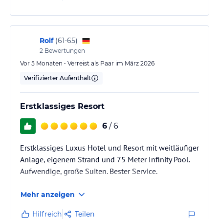
betreut.
Der Service ist auf höchstem Niveau – das gesamte
Personal ist außergewöhnlich freundlich,
Rolf
(
61-65
)
2
Bewertungen
aufmerksam und erfüllt jeden Wunsch mit einem
Lächeln. Besonders beeindruckt hat uns das
Vor 5 Monaten • Verreist als Paar im März 2026
fantastische Frühstück. Die Auswahl…
Verifizierter Aufenthalt
Erstklassiges Resort
6
/ 6
Erstklassiges Luxus Hotel und Resort mit weitläufiger
Anlage, eigenem Strand und 75 Meter Infinity Pool.
Aufwendige, große Suiten. Bester Service.
Mehr anzeigen
Hilfreich
Teilen