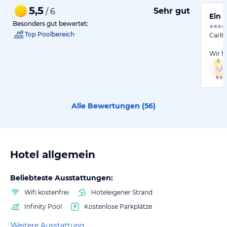
5,5
Sehr gut
/ 6
Ein 
Besonders gut bewertet:
⭐⭐⭐⭐⭐
Top Poolbereich
Carlt
Wir h
Alle Bewertungen (
56
)
Hotel allgemein
Beliebteste Ausstattungen:
Wifi kostenfrei
Hoteleigener Strand
Infinity Pool
Kostenlose Parkplätze
Weitere Ausstattung