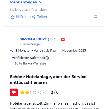
Mehr anzeigen
und Wohnbereich – ideal für pure Entspannung.
Kulinarisch wird man in verschiedenen
Meilengutschrift erhalten
Themenrestaurants verwöhnt, die sowohl
Hilfreich
Teilen
authentische thailändische als auch internationale
Küche auf höchstem Niveau bieten.
Herausragend ist jedoch das Servicepersonal: stets
aufmerksam,…
SIMON ALBERT
(
31-35
)
1
Bewertungen
Vor 8 Monaten • Verreist als Paar im November 2025
Verifizierter Aufenthalt
Suite Balkon/Terrasse
Schöne Hotelanlage, aber der Service
enttäuscht enorm
2
/ 6
Hotelanlage ist toll, Zimmer war sehr schön, das ist
jedoch auch alles. Der Service war jedoch unterirdisch