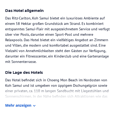
Das Hotel allgemein
Das Ritz-Carlton, Koh Samui bietet ein luxuriöses Ambiente auf
einem 58 Hektar großen Grundstück am Strand. Es kombiniert
entspanntes Samui-Flair mit ausgezeichnetem Service und verfügt
über vier Pools, darunter einen Sport-Pool und mehrere
Relaxpools. Das Hotel bietet ein vielfältiges Angebot an Zimmern
und Villen, die modern und komfortabel ausgestattet sind. Eine
Vielzahl von Annehmlichkeiten steht den Gästen zur Verfügung,
darunter ein Fitnesscenter, ein Kinderclub und eine Gartenanlage
mit Sonnenterrasse.
Die Lage des Hotels
Das Hotel befindet sich in Choeng Mon Beach im Nordosten von
Koh Samui und ist umgeben von üppigem Dschungelgrün sowie
einer privaten, ca. 110 m langen Sandbucht mit Liegestühlen und
Sonnenschirmen. In der Nähe befinden sich Attraktionen wie das
Fischerdorf Bophut, der Big Buddha Temple und der Marine Swim
Mehr anzeigen
Reef Pool, der größte seiner Art in Südostasien. Die Transferzeit
vom Flughafen Samui International Airport beträgt ca. 15