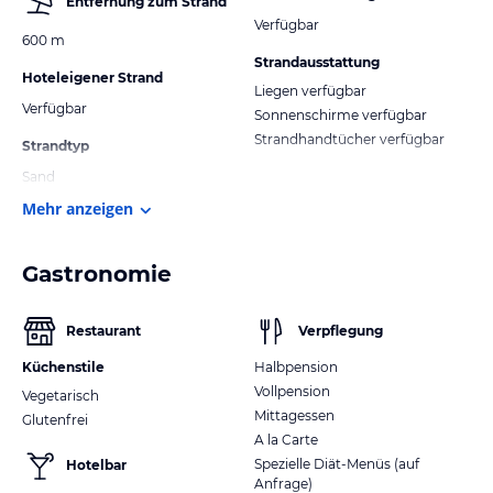
Entfernung zum Strand
Verfügbar
600 m
Strandausstattung
Hoteleigener Strand
Liegen verfügbar
Verfügbar
Sonnenschirme verfügbar
Strandhandtücher verfügbar
Strandtyp
Sand
Mehr anzeigen
Gastronomie
Restaurant
Verpflegung
Küchenstile
Halbpension
Vollpension
Vegetarisch
Mittagessen
Glutenfrei
A la Carte
Spezielle Diät-Menüs (auf
Hotelbar
Anfrage)