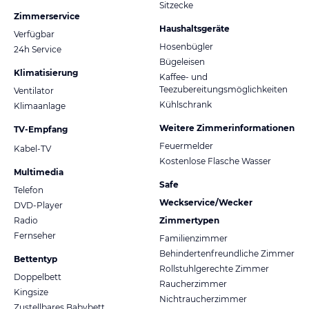
Sitzecke
Zimmerservice
Haushaltsgeräte
Verfügbar
Hosenbügler
24h Service
Bügeleisen
Klimatisierung
Kaffee- und
Teezubereitungsmöglichkeiten
Ventilator
Kühlschrank
Klimaanlage
Weitere Zimmerinformationen
TV-Empfang
Feuermelder
Kabel-TV
Kostenlose Flasche Wasser
Multimedia
Safe
Telefon
Weckservice/Wecker
DVD-Player
Radio
Zimmertypen
Fernseher
Familienzimmer
Behindertenfreundliche Zimmer
Bettentyp
Rollstuhlgerechte Zimmer
Doppelbett
Raucherzimmer
Kingsize
Nichtraucherzimmer
Zustellbares Babybett