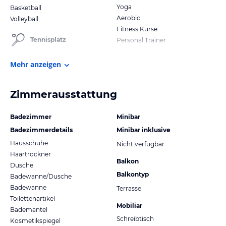
Yoga
Basketball
Aerobic
Volleyball
Fitness Kurse
Tennisplatz
Personal Trainer
Mehr anzeigen
Zimmerausstattung
Badezimmer
Minibar
Badezimmerdetails
Minibar inklusive
Hausschuhe
Nicht verfügbar
Haartrockner
Balkon
Dusche
Balkontyp
Badewanne/Dusche
Badewanne
Terrasse
Toilettenartikel
Mobiliar
Bademantel
Schreibtisch
Kosmetikspiegel