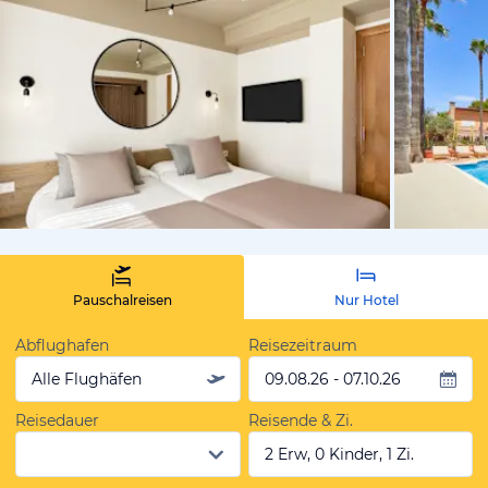
vom Hotelie
Pauschalreisen
Nur Hotel
Abflughafen
Reisezeitraum
Alle Flughäfen
09.08.26 - 07.10.26
Reisedauer
Reisende & Zi.
2 Erw, 0 Kinder, 1 Zi.