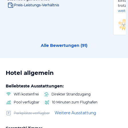
Einfa
Preis-Leistungs-Verhältnis
trotz
weite
Alle Bewertungen (
91
)
Hotel allgemein
Beliebteste Ausstattungen:
Wifi kostenfrei
Direkter Strandzugang
Pool verfügbar
10 Minuten zum Flughafen
Weitere Ausstattung
Parkplätze verfügbar