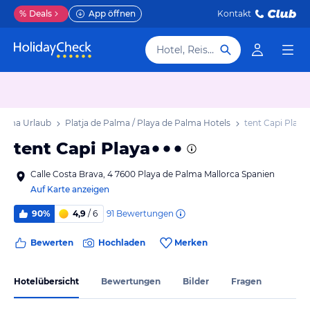
%
Deals
App öffnen
Kontakt
Hotel, Reiseziel
Palma Urlaub
Platja de Palma / Playa de Palma Hotels
tent Capi Playa
tent Capi Playa
Calle Costa Brava, 4 7600 Playa de Palma Mallorca Spanien
Auf Karte anzeigen
91
Bewertungen
90%
4,9
/ 6
Bewerten
Hochladen
Merken
Hotelübersicht
Bewertungen
Bilder
Fragen