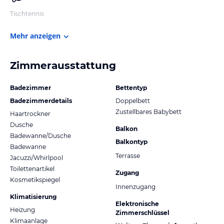
Tischtennis
Mehr anzeigen
Zimmerausstattung
Badezimmer
Bettentyp
Badezimmerdetails
Doppelbett
Zustellbares Babybett
Haartrockner
Dusche
Balkon
Badewanne/Dusche
Balkontyp
Badewanne
Terrasse
Jacuzzi/Whirlpool
Toilettenartikel
Zugang
Kosmetikspiegel
Innenzugang
Klimatisierung
Elektronische
Heizung
Zimmerschlüssel
Klimaanlage