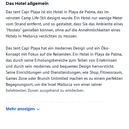
Das Hotel allgemein
Das tent Capi Playa ist ein Hotel in Playa de Palma, das im
reinsten Camp Life-Stil designt wurde. Ein Hotel nur wenige Meter
vom Strand entfernt, und so gestaltet, dass Sie das Ambiente eines
"Hostels" genießen können, ohne auf die Annehmlichkeiten eines
Hotels in Mallorca verzichten zu müssen.
Das tent Capi Playa hat ein modernes Design und ein Öko-
Konzept mit Fokus auf die Reisenden. Ein Hotel in Playa de Palma,
das durch seine Erholungsbereiche zum Teilen von Erlebnissen
und durch sein modernes und bequemes Design hervorsticht.
Seine Einrichtungen und Dienstleistungen, wie Shop, Fitnessraum,
Games Zone oder Brunch Unlimited machen es zu einem perfekten
Begegnungsort, um die Insel Mallorca von einer seiner
belebtesten Zonen ausgehend zu entdecken.
Kommen Sie, um Ihr Zelt-Abenteuer mit uns zu erleben?
Mehr anzeigen
Die Lage des Hotels
ADRESSE: Carrer Costa Brava, 4. 07610 Playa de Palma - Mallorca.
España