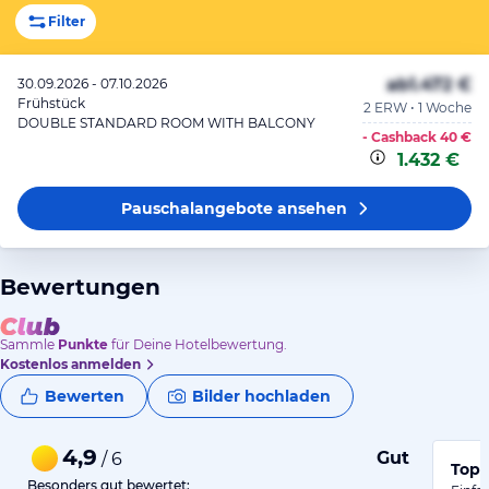
Filter
ab
1.472 €
30.09.2026 - 07.10.2026
Frühstück
2 ERW • 1 Woche
DOUBLE STANDARD ROOM WITH BALCONY
- Cashback
40 €
1.432 €
Pauschalangebote
ansehen
Bewertungen
Sammle
Punkte
für Deine Hotelbewertung.
Kostenlos anmelden
Bewerten
Bilder hochladen
4,9
Gut
/ 6
Top 
Besonders gut bewertet: