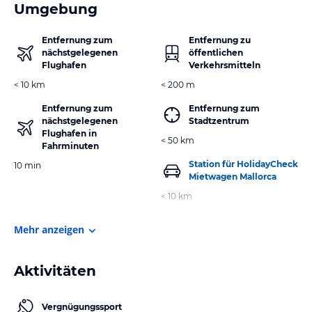
Umgebung
Entfernung zum
Entfernung zu
nächstgelegenen
öffentlichen
Flughafen
Verkehrsmitteln
< 10 km
< 200 m
Entfernung zum
Entfernung zum
nächstgelegenen
Stadtzentrum
Flughafen in
< 50 km
Fahrminuten
Station für HolidayCheck
10 min
Mietwagen Mallorca
< 10 km
Mehr anzeigen
Aktivitäten
Vergnügungssport