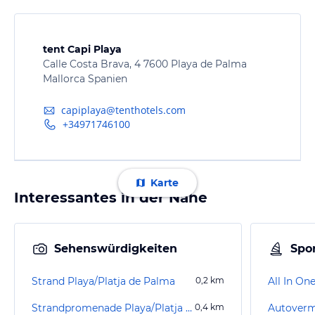
tent Capi Playa
Calle Costa Brava, 4 7600 Playa de Palma
Mallorca Spanien
capiplaya@tenthotels.com
+34971746100
Karte
Interessantes in der Nähe
Sehenswürdigkeiten
Spor
Strand Playa/Platja de Palma
0,2
km
Strandpromenade Playa/Platja de Palma
0,4
km