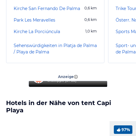
Kirche San Fernando De Palma
0,6
km
Trike Tou
Park Les Meravelles
0,6
km
Kirche La Porciúncula
1,0
km
Sports Ma
Sehenswürdigkeiten in Platja de Palma
Sport- un
/ Playa de Palma
de Palma
“
Top Hotel
”
Anzeige
Giuseppe
(
51-55
)
Hotels in der Nähe von tent Capi
Playa
97%