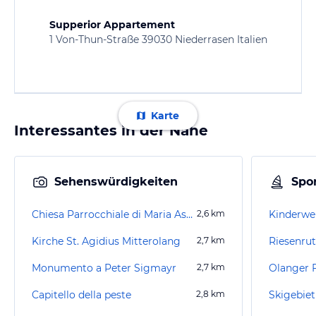
Supperior Appartement
1 Von-Thun-Straße 39030 Niederrasen Italien
Karte
Interessantes in der Nähe
Sehenswürdigkeiten
Spor
Chiesa Parrocchiale di Maria Assunta
2,6
km
Kinderwel
Kirche St. Agidius Mitterolang
2,7
km
Riesenru
Monumento a Peter Sigmayr
2,7
km
Olanger F
Capitello della peste
2,8
km