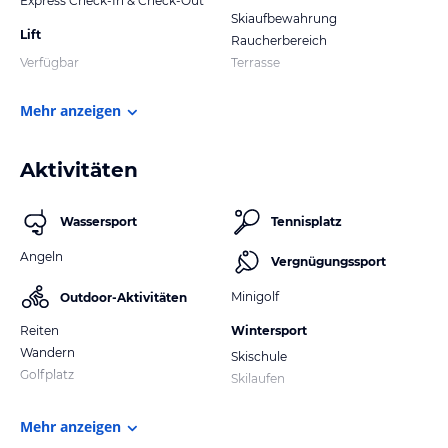
Express Check-In & Check-Out
Skiaufbewahrung
Lift
Raucherbereich
Verfügbar
Terrasse
Mehr anzeigen
Aktivitäten
Wassersport
Tennisplatz
Angeln
Vergnügungssport
Minigolf
Outdoor-Aktivitäten
Reiten
Wintersport
Wandern
Skischule
Golfplatz
Skilaufen
Mehr anzeigen