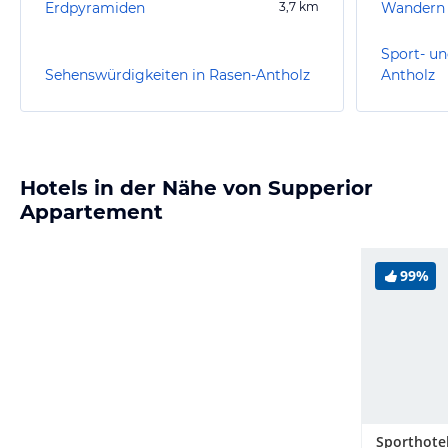
Erdpyramiden
3,7
km
Wandern 
Sport- un
Sehenswürdigkeiten in Rasen-Antholz
Antholz
Hotels in der Nähe von Supperior
Appartement
99%
Sporthote