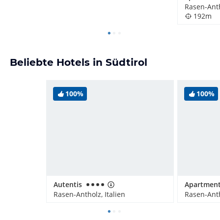
Rasen-Anth
192m
Beliebte Hotels in Südtirol
100%
100%
Autentis
Rasen-Antholz, Italien
Rasen-Anth