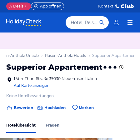
%
Deals
App öffnen
Kontakt
Hotel, Reiseziel
asen-Antholz Urlaub
Rasen-Antholz Hotels
Supperior Appartement
Supperior Appartement
1 Von-Thun-Straße 39030 Niederrasen Italien
Auf Karte anzeigen
Keine Hotelbewertungen
Bewerten
Hochladen
Merken
Hotelübersicht
Fragen