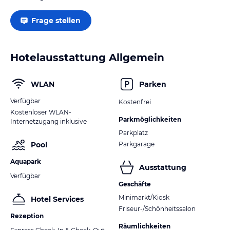
Hinweis:
Verfasst von HolidayCheck mit Hilfe von KI. Alle
Frage stellen
Angaben ohne Gewähr. Bitte lies vor der Buchung die
verbindlichen
Angebotsdetails
des jeweiligen Veranstalters.
Hotelausstattung Allgemein
WLAN
Parken
Verfügbar
Kostenfrei
Kostenloser WLAN-
Parkmöglichkeiten
Internetzugang inklusive
Parkplatz
Pool
Parkgarage
Aquapark
Ausstattung
Verfügbar
Geschäfte
Minimarkt/Kiosk
Hotel Services
Friseur-/Schönheitssalon
Rezeption
Räumlichkeiten